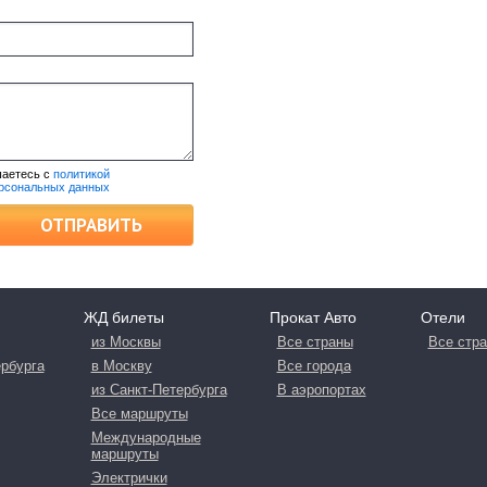
шаетесь с
политикой
ерсональных данных
ОТПРАВИТЬ
ЖД билеты
Прокат Авто
Отели
из Москвы
Все страны
Все стр
ербурга
в Москву
Все города
из Санкт-Петербурга
В аэропортах
Все маршруты
Международные
маршруты
Электрички