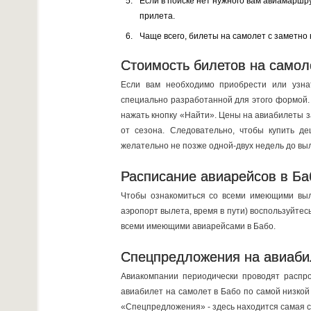
Если в поиске нет нужного вам авиамаршр
прилета.
Чаще всего, билеты на самолет с заметно
Стоимость билетов на самол
Если вам необходимо приобрести или узнат
специально разработанной для этого формой. П
нажать кнопку «Найти». Цены на авиабилеты з
от сезона. Следовательно, чтобы купить д
желательно не позже одной-двух недель до вы
Расписание авиарейсов в Ба
Чтобы ознакомиться со всеми имеющими выл
аэропорт вылета, время в пути) воспользуйтес
всеми имеющими авиарейсами в Бабо.
Спецпредложения на авиаби
Авиакомпании периодически проводят распро
авиабилет на самолет в Бабо по самой низкой
«Спецпредложения» - здесь находится самая с