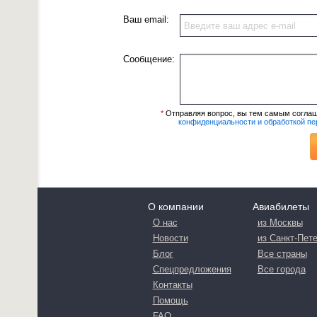
Ваш email:
Сообщение:
*
Отправляя вопрос, вы тем самым согла
конфиденциальности и обработкой п
О компании
Авиабилеты
О нас
из Москвы
Новости
из Санкт-Пет
Блог
Все страны
Спецпредложения
Все города
Контакты
Помощь
FAQ