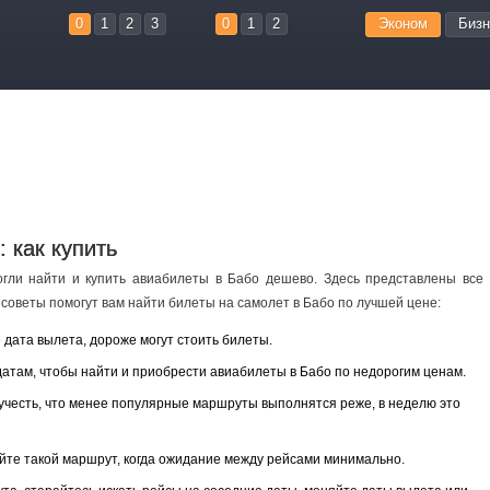
0
1
2
3
0
1
2
Эконом
Бизн
 как купить
огли найти и купить авиабилеты в Бабо дешево. Здесь представлены все
советы помогут вам найти билеты на самолет в Бабо по лучшей цене:
дата вылета, дороже могут стоить билеты.
датам, чтобы найти и приобрести авиабилеты в Бабо по недорогим ценам.
учесть, что менее популярные маршруты выполнятся реже, в неделю это
айте такой маршрут, когда ожидание между рейсами минимально.