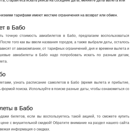
ута, старайтесь искать рейсы на соседние даты, меняйте даты вылета или
 низкими тарифами имеют жесткие ограничения на возврат или обмен.
ет в Бабо
ь точную стоимость авиабилетов в Бабо, предлагаем воспользоваться
осле того как вы ввели названия городов, а также выбрали даты, осталось
ависят от авиакомпании, от тарифных ограничений, дня и времени вылета и
ешевые авиабилеты в Бабо надо попробовать искать по разным датам,
лета.
бо
етами, узнать расписание самолетов в Бабо (время вылета и прибытие,
ь формой поиска. Используйте в поиске разные даты, чтобы ознакомиться со
леты в Бабо
дажи билетов, если вы воспользуетесь такой акцией, то сможете купить
 цене с внушительной скидкой! Обратите внимание на раздел нашего сайта
вежая информация о скидках.