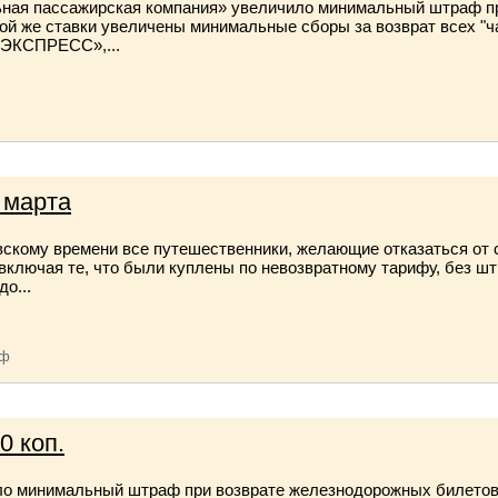
ьная пассажирская компания» увеличило минимальный штраф п
этой же ставки увеличены минимальные сборы за возврат всех "
Д ЭКСПРЕСС»,...
 марта
овскому времени все путешественники, желающие отказаться от с
 включая те, что были куплены по невозвратному тарифу, без 
о...
аф
0 коп.
ло минимальный штраф при возврате железнодорожных билетов 