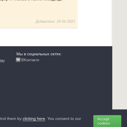
Добавлено: 26.04.2023
Мы в социальных сетях:
ВКонтакте
аны
ntrol them by
clicking here
. You consent to our
Accept
+7(495) 258-85-87 Москва
cookies
+7(812) 313-64-52 Санкт-Петербург