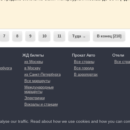
7
8
9
10
11
Туда →
В конец [210]
ЖД билеты
Прокат Авто
Отели
из Москвы
Все страны
Все стр
ербурга
в Москву
Все города
из Санкт-Петербурга
В аэропортах
Все маршруты
Международные
маршруты
Электрички
Вокзалы и станции
nalyse our traffic. Read about how we use cookies and how you can co
иальности