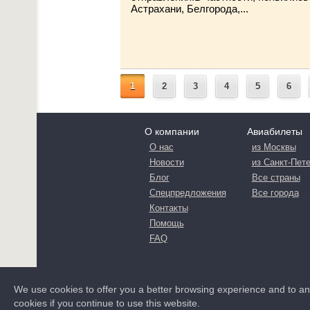
Астрахани, Белгорода,...
1
2
3
4
5
6
О компании
Авиабилеты
О нас
из Москвы
Новости
из Санкт-Пет
Блог
Все страны
Спецпредложения
Все города
Контакты
Помощь
FAQ
We use cookies to offer you a better browsing experience and to a
cookies if you continue to use this website.
© FLYDEX 2013-2026
политика конфиденц