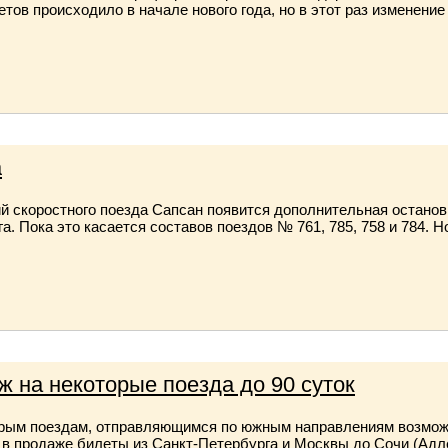
етов происходило в начале нового года, но в этот раз изменени
а
ий скоростного поезда Сапсан появится дополнительная остановк
га. Пока это касается составов поездов № 761, 785, 758 и 784.
ж на некоторые поезда до 90 суток
орым поездам, отправляющимся по южным направлениям возможно
 в продаже билеты из Санкт-Петербурга и Москвы до Сочи (Адле