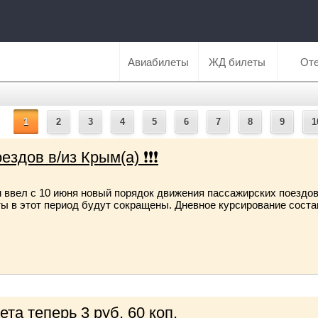
Авиабилеты
ЖД билеты
От
1
2
3
4
5
6
7
8
9
1
здов в/из Крым(а) ❗❗❗
ввел с 10 июня новый порядок движения пассажирских поездов
ы в этот период будут сокращены. Дневное курсирование состав
та теперь 3 руб. 60 коп.