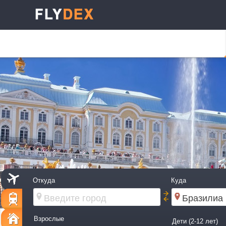
Откуда
Куда
Взрослые
Дети (2-12 лет)