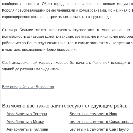
сообщества в целом. Облик города первоначально составляли монумен
Короля преуспевающими ремесленниками и коммерсантами. Но начиная с 19
спровоцировано активное строительство высоток вокруг города.
Столица Бельгии может попотчевать вкусностями в многочисленных и
популярность азиатская кухня: китайские, вьетнамские и индийские рестор
районе метро Beurs, ждут своих клиентов; а самые зажигательные тусовки 
в квартале, прозванном «Чрево Брюсселя».
Свой экскурсионный маршрут хорошо бы начать с Рыночной площади и п
зданий до ратуши Отель-де-Виль.
Все авиарейсы из Брюсселя
Возможно вас также заинтересуют следующие рейсы:
Авиабилеты в Тегеран
Билеты на самолет в Ниш
Авиабилеты в Мекку
Билеты на самолет в Севастополь
Авиабилеты в Таллинн
Билеты на самолет в Сан Пауло