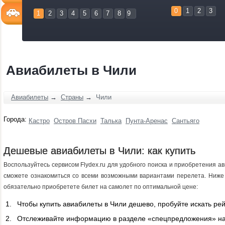
0
1
2
3
1
2
3
4
5
6
7
8
9
Авиабилеты в Чили
Авиабилеты
→
Страны
→
Чили
Города:
Кастро
Остров Пасхи
Талька
Пунта-Аренас
Сантьяго
Дешевые авиабилеты в Чили: как купить
Воспользуйтесь сервисом Flydex.ru для удобного поиска и приобретения а
сможете ознакомиться со всеми возможными вариантами перелета. Ниже
обязательно приобретете билет на самолет по оптимальной цене:
Чтобы купить авиабилеты в Чили дешево, пробуйте искать ре
Отслеживайте информацию в разделе «спецпредложения» на