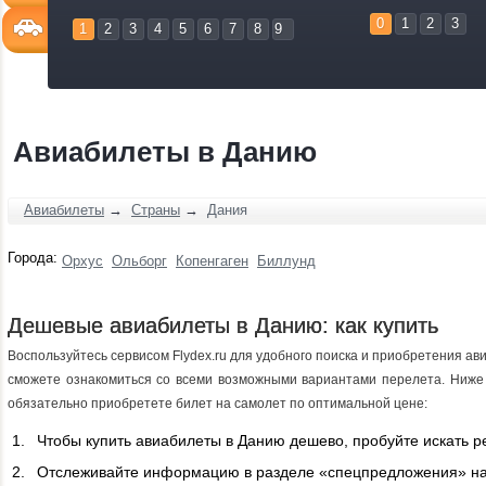
0
1
2
3
1
2
3
4
5
6
7
8
9
Авиабилеты в Данию
Авиабилеты
→
Страны
→
Дания
Города:
Орхус
Ольборг
Копенгаген
Биллунд
Дешевые авиабилеты в Данию: как купить
Воспользуйтесь сервисом Flydex.ru для удобного поиска и приобретения а
сможете ознакомиться со всеми возможными вариантами перелета. Ниже
обязательно приобретете билет на самолет по оптимальной цене:
Чтобы купить авиабилеты в Данию дешево, пробуйте искать р
Отслеживайте информацию в разделе «спецпредложения» на