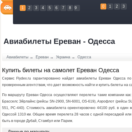
0
1
2
3
1
2
3
4
5
6
7
8
9
Авиабилеты Ереван - Одесса
Авиабилеты
→
Ереван
→
Украина
→
Одесса
Купить билеты на самолет Ереван Одесса
Сервис Flydex.ru гарантированно найдет авиабилеты Ереван Одесса п
проверенным агентствам, что дает возможность найти и купить билеты на 
По маршруту Ереван Одесса осуществляют перелеты такие компании как: 
Брасселс Эйрлайнс (рейсы SN-2900, SN-6001, OS-619), Аэрофлот (рейсы SU
551, PC-440). Стоимость авиабилета ориентировочно 44100 руб. в один 
Одессой 1310 км. Общее время перелета 28 часов c одной пересадкой или 
быть в городе Дубай, Стамбул или Париж.
Данные по маршруту