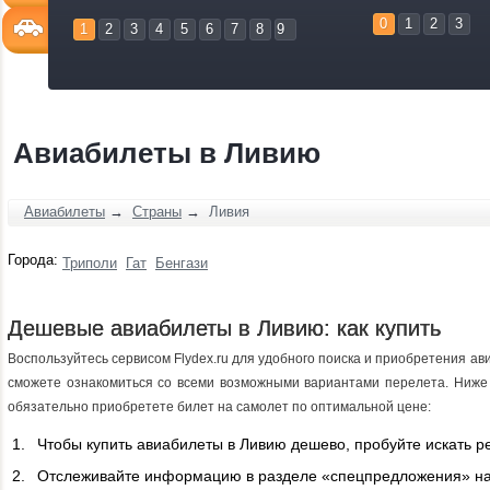
0
1
2
3
1
2
3
4
5
6
7
8
9
Авиабилеты в Ливию
Авиабилеты
→
Страны
→
Ливия
Города:
Триполи
Гат
Бенгази
Дешевые авиабилеты в Ливию: как купить
Воспользуйтесь сервисом Flydex.ru для удобного поиска и приобретения а
сможете ознакомиться со всеми возможными вариантами перелета. Ниже
обязательно приобретете билет на самолет по оптимальной цене:
Чтобы купить авиабилеты в Ливию дешево, пробуйте искать р
Отслеживайте информацию в разделе «спецпредложения» на