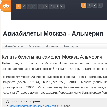
0
1
2
3
1
2
3
4
5
6
7
8
9
Авиабилеты Москва - Альмерия
Авиабилеты
→
Москва
→
Испания
→
Альмерия
Купить билеты на самолет Москва Альмерия
Flydex предлагает поиск авиабилетов Москва Альмерия по самым низ
агентствам, что дает возможность найти и купить билеты на самолет по д
По маршруту Москва Альмерия осуществляют перелеты такие компании как: 
Эмирейтс (рейсы EK-2144, EK-255, VY-1251), Бритиш Эйрвейз (рейсы BA-
ориентировочно 63900 руб. в один конец Расстояние по воздуху межд
перелета 17 часов c двумя пересадками. Пересадки могут быть в городе Лон
Данные по маршруту
Время перелета из Москвы в Альмерию
: 17 часов