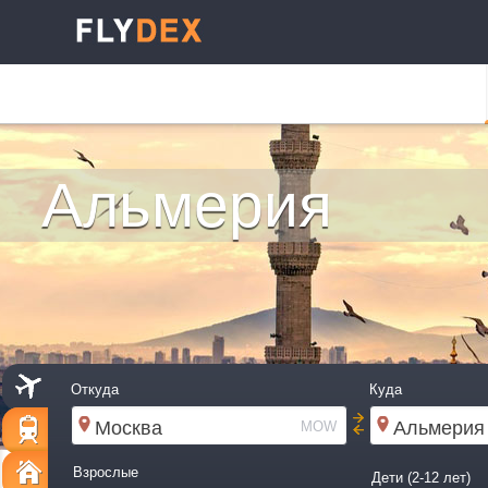
Альмерия
Откуда
Куда
MOW
Взрослые
Дети (2-12 лет)