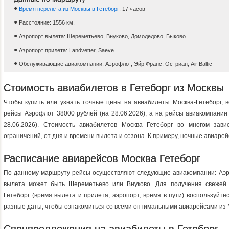
Время перелета из Москвы в Гетеборг
: 17 часов
Расстояние: 1556 км.
Аэропорт вылета: Шереметьево, Внуково, Домодедово, Быково
Аэропорт прилета: Landvetter, Saeve
Обслуживающие авиакомпании: Аэрофлот, Эйр Франс, Остриан, Air Baltic
Стоимость авиабилетов в Гетеборг из Москвы
Чтобы купить или узнать точные цены на авиабилеты Москва-Гетеборг, 
рейсы Аэрофлот 38000 рублей (на 28.06.2026), a на рейсы авиакомпании
28.06.2026). Стоимость авиабилетов Москва Гетеборг во многом зав
ограничений, от дня и времени вылета и сезона. К примеру, ночные авиаре
Расписание авиарейсов Москва Гетеборг
По данному маршруту рейсы осуществляют следующие авиакомпании: Аэрофл
вылета может быть Шереметьево или Внуково. Для получения свежей
Гетеборг (время вылета и прилета, аэропорт, время в пути) воспользуйт
разные даты, чтобы ознакомиться со всеми оптимальными авиарейсами из М