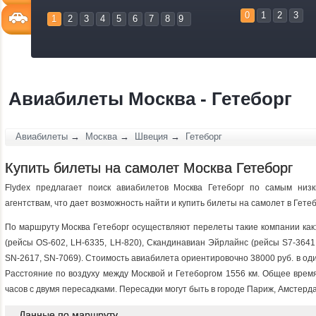
0
1
2
3
1
2
3
4
5
6
7
8
9
Авиабилеты Москва - Гетеборг
Авиабилеты
→
Москва
→
Швеция
→
Гетеборг
Купить билеты на самолет Москва Гетеборг
Flydex предлагает поиск авиабилетов Москва Гетеборг по самым низ
агентствам, что дает возможность найти и купить билеты на самолет в Гет
По маршруту Москва Гетеборг осуществляют перелеты такие компании как:
(рейсы OS-602, LH-6335, LH-820), Скандинавиан Эйрлайнс (рейсы S7-3641
SN-2617, SN-7069). Стоимость авиабилета ориентировочно 38000 руб. в оди
Расстояние по воздуху между Москвой и Гетеборгом 1556 км. Общее время
часов c двумя пересадками. Пересадки могут быть в городе Париж, Амстерд
Данные по маршруту