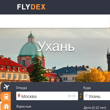
Ухань
Откуда
Куда
MOW
Взрослые
Дети (2-12 лет)