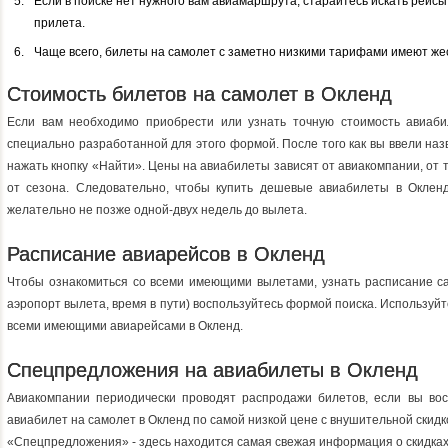
Если в поиске нет нужного вам авиамаршрута, старайтесь искать рейс
прилета.
Чаще всего, билеты на самолет с заметно низкими тарифами имеют жес
Стоимость билетов на самолет в Окленд
Если вам необходимо приобрести или узнать точную стоимость авиаби
специально разработанной для этого формой. После того как вы ввели наз
нажать кнопку «Найти». Цены на авиабилеты зависят от авиакомпании, от 
от сезона. Следовательно, чтобы купить дешевые авиабилеты в Оклен
желательно не позже одной-двух недель до вылета.
Расписание авиарейсов в Окленд
Чтобы ознакомиться со всеми имеющими вылетами, узнать расписание са
аэропорт вылета, время в пути) воспользуйтесь формой поиска. Используйт
всеми имеющими авиарейсами в Окленд.
Спецпредложения на авиабилеты в Окленд
Авиакомпании периодически проводят распродажи билетов, если вы восп
авиабилет на самолет в Окленд по самой низкой цене с внушительной скид
«Спецпредложения» - здесь находится самая свежая информация о скидках