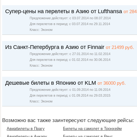
Супер-цены на перелеты в Азию от Lufthansa
от 284
Предложение действует: с 03.07.2014 по 08.07.2014
Для перелетов в период: с 03.07.2014 по 29.11.2014
Класс: Эконом
Из Санкт-Петербурга в Азию от Finnair
от 21499 руб.
Предложение действует: с 27.01.2014 по 11.02.2014
Для перелетов в период: с 01.02.2014 по 30.06.2014
Класс: Эконом
Дешевые билеты в Японию от KLM
от 36000 руб.
Предложение действует: с 01.09.2014 по 11.09.2014
Для перелетов в период: с 01.09.2014 по 29.03.2015
Класс: Эконом
Возможно вас также заинтересуют следующие рейсы:
Авиабилеты в Прагу
Билеты на самолет в Тронхейм
Авиабилеты в Анкару
Билеты на самолет в Реус