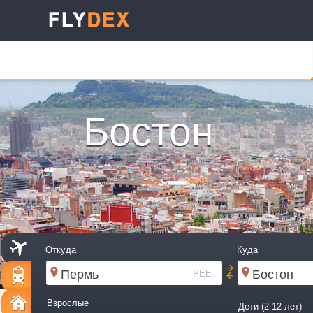
Бостон
Откуда
Куда
PEE
Взрослые
Дети (2-12 лет)