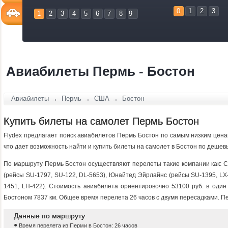
0
1
2
3
1
2
3
4
5
6
7
8
9
Авиабилеты Пермь - Бостон
Авиабилеты
→
Пермь
→
США
→
Бостон
Купить билеты на самолет Пермь Бостон
Flydex предлагает поиск авиабилетов Пермь Бостон по самым низким цена
что дает возможность найти и купить билеты на самолет в Бостон по деше
По маршруту Пермь Бостон осуществляют перелеты такие компании как: Св
(рейсы SU-1797, SU-122, DL-5653), Юнайтед Эйрлайнс (рейсы SU-1395, LX-
1451, LH-422). Стоимость авиабилета ориентировочно 53100 руб. в оди
Бостоном 7837 км. Общее время перелета 26 часов c двумя пересадками. Пе
Данные по маршруту
Время перелета из Перми в Бостон: 26 часов