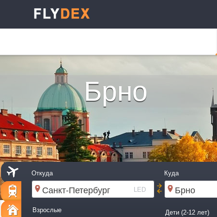
Брно
Откуда
Куда
LED
Взрослые
Дети (2-12 лет)