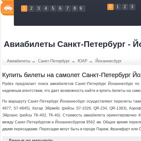
0
1
2
3
1
2
3
4
5
6
7
8
9
Авиабилеты Санкт-Петербург - Й
Авиабилеты
→
Санкт-Петербург
→
ЮАР
→
Йоханнесбург
Купить билеты на самолет Санкт-Петербург Йо
Flydex предлагает поиск авиабилетов Санкт-Петербург Йоханнесбург по
надежным агентствам, что дает возможность найти и купить билеты на сам
По маршруту Санкт-Петербург Йоханнесбург осуществляют перелеты такие к
4877, S7-4845), Катар Эйрвейс (рейсы S7-1026, QR-234, QR-1363), Аэро
Эйрланс (рейсы TK-402, TK-40). Стоимость авиабилета ориентировочно 4
между Санкт-Петербургом и Йоханнесбургом 9562 км. Общее время переле
двумя пересадками. Пересадки могут быть в городе Париж, Франкфурт или 
Данные по маршруту