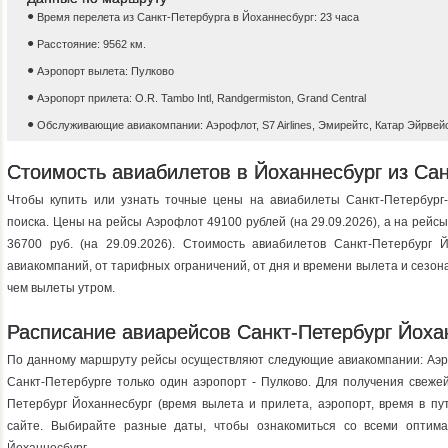
Время перелета из Санкт-Петербурга в Йоханнесбург: 23 часа
Расстояние: 9562 км.
Аэропорт вылета: Пулково
Аэропорт прилета: O.R. Tambo Intl, Randgermiston, Grand Central
Обслуживающие авиакомпании: Аэрофлот, S7 Airlines, Эмирейтс, Катар Эйрвей
Стоимость авиабилетов в Йоханнесбург из Сан
Чтобы купить или узнать точные цены на авиабилеты Санкт-Петербург
поиска. Цены на рейсы Аэрофлот 49100 рублей (на 29.09.2026), a на рейс
36700 руб. (на 29.09.2026). Стоимость авиабилетов Санкт-Петербург 
авиакомпаний, от тарифных ограничений, от дня и времени вылета и сезон
чем вылеты утром.
Расписание авиарейсов Санкт-Петербург Йоха
По данному маршруту рейсы осуществляют следующие авиакомпании: Аэроф
Санкт-Петербурге только один аэропорт - Пулково. Для получения свеж
Петербург Йоханнесбург (время вылета и прилета, аэропорт, время в пу
сайте. Выбирайте разные даты, чтобы ознакомиться со всеми оптима