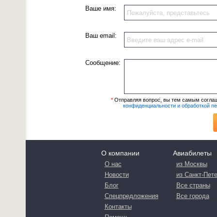
Ваше имя:
Ваш email:
Сообщение:
*
Отправляя вопрос, вы тем самым согла
конфиденциальности и обработкой п
О компании
Авиабилеты
О нас
из Москвы
Новости
из Санкт-Пет
Блог
Все страны
Спецпредложения
Все города
Контакты