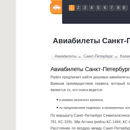
1
2
3
4
5
6
7
8
9
Авиабилеты Санкт-П
Авиабилеты
→
Санкт-Петербург
→
Каза
Авиабилеты Санкт-Петербург
Flydex предлагает найти дешевые авиабилеты 
Важным преимуществом сервиса, который по
является то, что поиск ведется:
в режиме реального времени,
по предложениям надежных и проверенных аге
По маршруту Санкт-Петербург Семипалатинск 
761, KC-329), Эйр Астана (рейсы KC-1464, KC-
Расстояние по воздуху между Санкт-Петербу