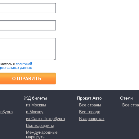
шаетесь с
политикой
ерсональных данных
ОТПРАВИТЬ
ЖД билеты
Прокат Авто
Отели
из Москвы
Все страны
Все стр
ербурга
в Москву
Все города
из Санкт-Петербурга
В аэропортах
Все маршруты
Международные
маршруты