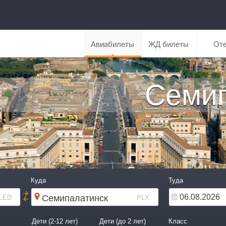
Авиабилеты
ЖД билеты
От
Семип
Куда
Туда
LED
PLX
Дети (2-12 лет)
Дети (до 2 лет)
Класс