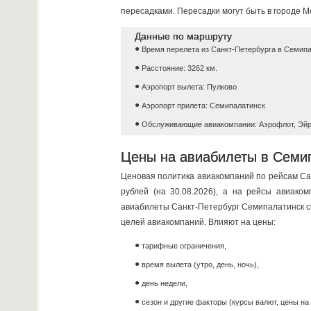
пересадками. Пересадки могут быть в городе М
Данные по маршруту
Время перелета из Санкт-Петербурга в Семипа
Расстояние: 3262 км.
Аэропорт вылета: Пулково
Аэропорт прилета: Семипалатинск
Обслуживающие авиакомпании: Аэрофлот, Эйр
Цены на авиабилеты в Семип
Ценовая политика авиакомпаний по рейсам Са
рублей (на 30.08.2026), a на рейсы авиако
авиабилеты Санкт-Петербург Семипалатинск ск
целей авиакомпаний. Влияют на цены:
тарифные ограничения,
время вылета (утро, день, ночь),
день недели,
сезон и другие факторы (курсы валют, цены на 