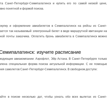
ета Санкт-Петербург-Семипалатинск и купить его по самой низкой цене,
ивно понятной и формой поиска.
окупку и оформление авиабилетов в Семипалатинск на рейсы из Санкт-
ается так называемый электронный билет в виде маршрутной квитанции на
ной почты заказчика. Оплатить бронь авиабилета в Семипалатинск можно
Семипалатинск: изучите расписание
едующие авиакомпании: Аэрофлот, Эйр Астана. В Санкт-Петербурге только
тавлена специальная форма поиска актуальной информации. С ее помощью
ния самолетов Санкт-Петербург-Семипалатинск. В свободном доступе:
йте в поиске несколько дат, чтобы узнать обо всех вылетах из Санкт-