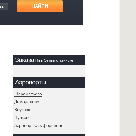
НАЙТИ
ес
Заказать
в Семипалатинске
Аэропорты
Шереметьево
Домодедово
Внуково
Пулково
Аэропорт Симферополя