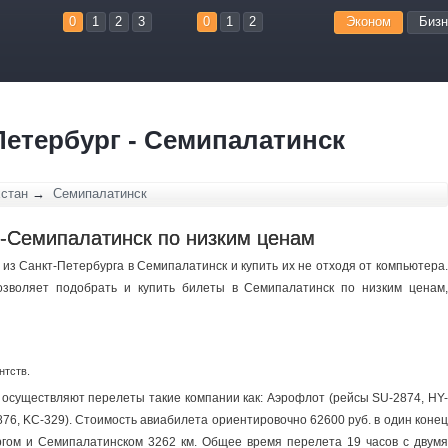
0
1
2
3
0
1
2
Эконом
Бизн
етербург - Семипалатинск
хстан
→
Семипалатинск
-Семипалатинск по низким ценам
из Санкт-Петербурга в Семипалатинск и купить их не отходя от компьютера.
зволяет подобрать и купить билеты в Семипалатинск по низким ценам,
нтств.
осуществляют перелеты такие компании как: Аэрофлот (рейсы SU-2874, HY-
876, KC-329). Стоимость авиабилета ориентировочно 62600 руб. в один конец
ргом и Семипалатинском 3262 км. Общее время перелета 19 часов c двумя