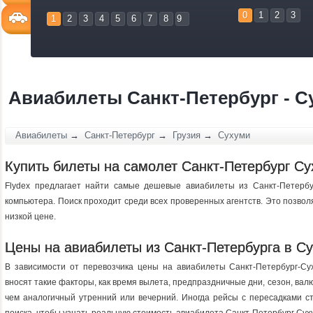
0
1
2
3
1
2
3
4
5
6
7
8
9
Авиабилеты Санкт-Петербург - С
Авиабилеты
→
Санкт-Петербург
→
Грузия
→
Сухуми
Купить билеты на самолет Санкт-Петербург С
Flydex предлагает найти самые дешевые авиабилеты из Санкт-Петербу
компьютера. Поиск проходит среди всех проверенных агентств. Это позвол
низкой цене.
Цены на авиабилеты из Санкт-Петербурга в С
В зависимости от перевозчика цены на авиабилеты Санкт-Петербург-Су
вносят такие факторы, как время вылета, предпраздничные дни, сезон, вал
чем аналогичный утренний или вечерний. Иногда рейсы с пересадками с