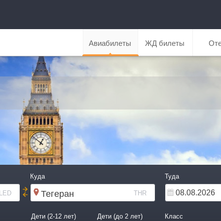
Авиабилеты
ЖД билеты
От
Куда
Туда
LED
THR
Дети (2-12 лет)
Дети (до 2 лет)
Класс