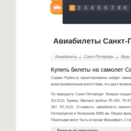
1
2
3
4
5
6
7
8
9
Авиабилеты Санкт-П
Авиабилеты
→
Санкт-Петербург
→
Иран
Купить билеты на самолет Са
Сервис Flydex.ru гарантированно найдет ави
всем проверенным агентствам, что дает возмо
По маршруту Санкт-Петербург Тегеран осущес
SU-512), Туркиш Эйрланс (рейсы TK-402, TK-8
397, PC-512). Стоимость авиабилета ориен
Петербургом и Тегераном 3080 км. Общее врем
Пересадки могут быть в городе Франкфурт, Ста
Данные по маршруту