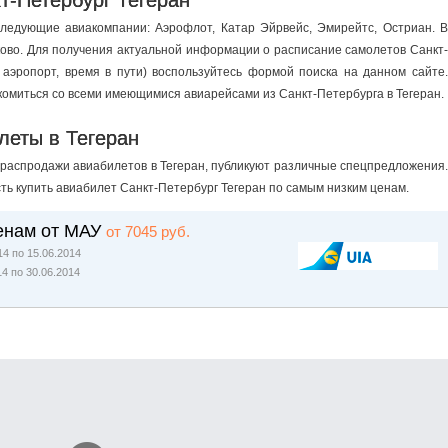
т-Петербург Тегеран
ледующие авиакомпании: Аэрофлот, Катар Эйрвейс, Эмирейтс, Остриан. В
ково. Для получения актуальной информации о расписание самолетов Санкт-
 аэропорт, время в пути) воспользуйтесь формой поиска на данном сайте.
комиться со всеми имеющимися авиарейсами из Санкт-Петербурга в Тегеран.
леты в Тегеран
 распродажи авиабилетов в Тегеран, публикуют различные спецпредложения.
сть купить авиабилет Санкт-Петербург Тегеран по самым низким ценам.
енам от МАУ
от 7045 руб.
4 по 15.06.2014
14 по 30.06.2014