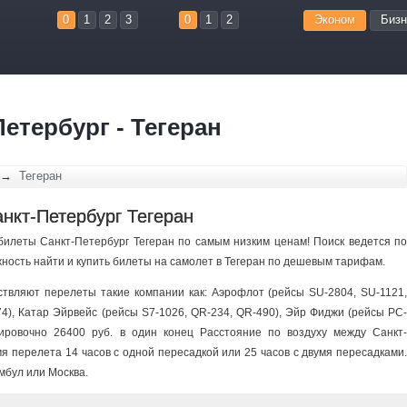
0
1
2
3
0
1
2
Эконом
Бизн
етербург - Тегеран
→
Тегеран
нкт-Петербург Тегеран
абилеты Санкт-Петербург Тегеран по самым низким ценам! Поиск ведется по
жность найти и купить билеты на самолет в Тегеран по дешевым тарифам.
твляют перелеты такие компании как: Аэрофлот (рейсы SU-2804, SU-1121,
74), Катар Эйрвейс (рейсы S7-1026, QR-234, QR-490), Эйр Фиджи (рейсы PC-
тировочно 26400 руб. в один конец Расстояние по воздуху между Санкт-
я перелета 14 часов c одной пересадкой или 25 часов c двумя пересадками.
мбул или Москва.