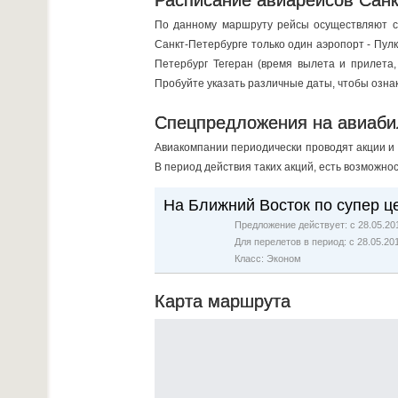
Расписание авиарейсов Санк
По данному маршруту рейсы осуществляют с
Санкт-Петербурге только один аэропорт - Пул
Петербург Тегеран (время вылета и прилета,
Пробуйте указать различные даты, чтобы озна
Спецпредложения на авиаби
Авиакомпании периодически проводят акции и
В период действия таких акций, есть возможно
На Ближний Восток по супер ц
Предложение действует: с 28.05.201
Для перелетов в период: с 28.05.20
Класс: Эконом
Карта маршрута