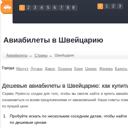
0
1
2
3
1
2
3
4
5
6
7
8
9
Авиабилеты в Швейцарию
Авиабилеты
→
Страны
→
Швейцария
Города:
Мюлуз
Лугано
Давос
Лозанна
Берн
Цюрих
Женева
Базель
Дешевые авиабилеты в Швейцарию: как купит
Сервис Flydex.ru создан для того, чтобы вы смогли найти и купить ави
ознакомиться со всеми предложениями от авиакомпаний. Наши советы пом
по лучшей цене:
Пробуйте искать по нескольким соседним датам, чтобы найт
по дешевым ценам.