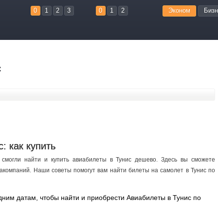
0
1
2
3
0
1
2
Эконом
Бизн
с
: как купить
ы смогли найти и купить авиабилеты в Тунис дешево. Здесь вы сможете
акомпаний. Наши советы помогут вам найти билеты на самолет в Тунис по
дним датам, чтобы найти и приобрести Авиабилеты в Тунис по