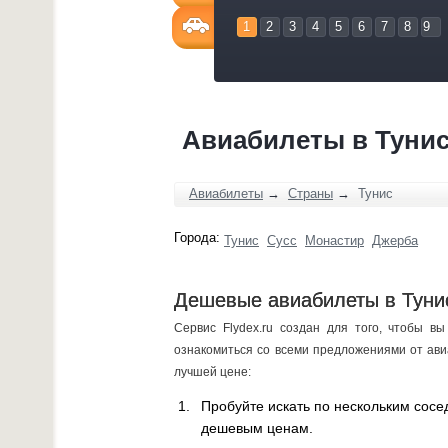
1
2
3
4
5
6
7
8
9
Авиабилеты в Туни
Авиабилеты
→
Страны
→
Тунис
Города:
Тунис
Сусс
Монастир
Джерба
Дешевые авиабилеты в Тунис
Сервис Flydex.ru создан для того, чтобы в
ознакомиться со всеми предложениями от ави
лучшей цене:
Пробуйте искать по нескольким сосе
дешевым ценам.