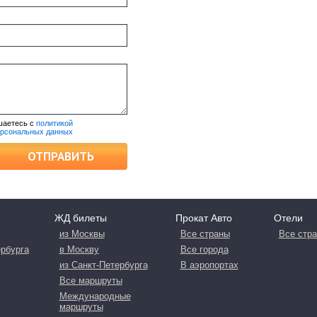
шаетесь с
политикой
ерсональных данных
ОТПРАВИТЬ
ЖД билеты
Прокат Авто
Отели
из Москвы
Все страны
Все стр
ербурга
в Москву
Все города
из Санкт-Петербурга
В аэропортах
Все маршруты
Международные
маршруты