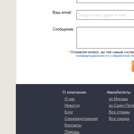
Ваш email:
Сообщение:
*
Отправляя вопрос, вы тем самым согла
конфиденциальности и обработкой п
О компании
Авиабилеты
О нас
из Москвы
Новости
из Санкт-Пет
Блог
Все страны
Спецпредложения
Все города
Контакты
Помощь