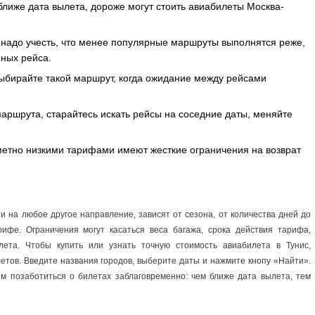
лиже дата вылета, дороже могут стоить авиабилеты Москва-
 надо учесть, что менее популярные маршруты выполнятся реже,
рных рейса.
 выбирайте такой маршрут, когда ожидание между рейсами
маршрута, старайтесь искать рейсы на соседние даты, меняйте
метно низкими тарифами имеют жесткие ограничения на возврат
и на любое другое направление, зависят от сезона, от количества дней до
ифе. Ограничения могут касаться веса багажа, срока действия тарифа,
ета. Чтобы купить или узнать точную стоимость авиабилета в Тунис,
етов. Введите названия городов, выберите даты и нажмите кнопу «Найти».
ем позаботиться о билетах заблаговременно: чем ближе дата вылета, тем