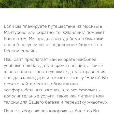
14
15
16
17
18
19
20
21
22
23
24
25
26
27
28
29
30
Если Вы планируете путешествие из Москвы в
Мантурово или обратно, то "Флайдекс" поможет
Октябрь
Вам в этом. Мы предлагаем удобный и быстрый
2026
способ покупки железнодорожных билетов по
России онлайн.
Пн
Вт
Ср
Чт
Пт
Сб
Вс
Наш сайт предлагает вам выбрать наиболее
1
2
3
4
удобные для Вас дату и время поездки, а также
5
6
7
8
9
10
11
класс вагона. Просто укажите дату отправления
поезда в календаре и нажмите кнопку "Найти". Вы
12
13
14
15
16
17
18
можете найти места в обычных или
19
20
21
22
23
24
25
комфортабельных вагонах, а также оформить
26
27
28
29
30
31
дополнительные услуги, такие как питание или
талоны для Вашего багажа и перевозку животных.
После выбора железнодорожных билетов Вы