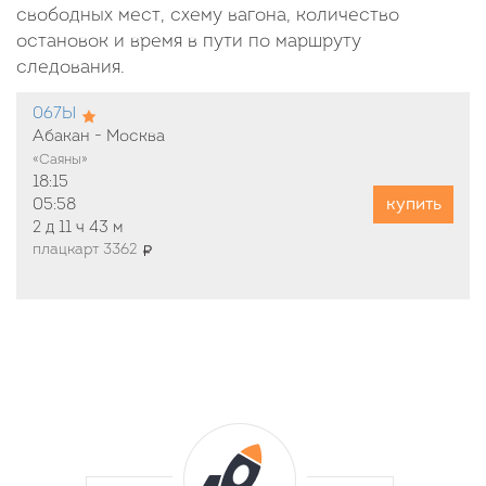
свободных мест, схему вагона, количество
остановок и время в пути по маршруту
следования.
067Ы
Абакан - Москва
«Саяны»
18:15
купить
05:58
2 д
11 ч
43 м
плацкарт 3362