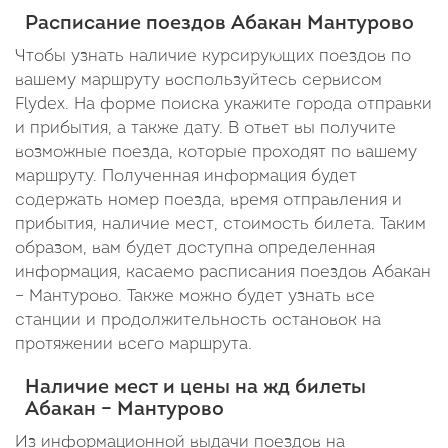
05:58
18:15
В пути: 22 минуты
В пути: 40 минут
В пути: 52 минуты
В пу
Расписание поездов Абакан Мантурово
В
Чтобы узнать наличие курсирующих поездов по
пути:
вашему маршруту воспользуйтесь сервисом
Flydex. На форме поиска укажите города отправки
2
и прибытия, а также дату. В ответ вы получите
дня
возможные поезда, которые проходят по вашему
11
маршруту. Полученная информация будет
содержать номер поезда, время отправления и
часов
прибытия, наличие мест, стоимость билета. Таким
43
образом, вам будет доступна определенная
информация, касаемо расписания поездов Абакан
минуты
– Мантурово. Также можно будет узнать все
станции и продолжительность остановок на
протяжении всего маршрута.
Наличие мест и цены на жд билеты
Абакан – Мантурово
Из информационной выдачи поездов на