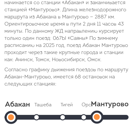
начинается со станции «Абакан» и заканчивается
станцией «Мантурово». Длина железнодорожного
маршрута из Абакана в Мантурово — 2887 км.
Ориентировочное время в пути 2 дня 11 часов 43
минуты. По данному ЖД направлению курсирует
только один поезд: 067Ы «Саяны» По зимнему
расписанию на 2025 год, поезд Абакан Мантурово
проходит через такие крупные города и станции
как: Ачинск, Томск, Новосибирск, Омск.
Согласно графику движения поездов по маршруту
Абакан-Мантурово, имеется 68 остановок на
следующих станциях:
Мантурово
Абакан
Ташеба
Тигей
Оросительный
Кап
Мантур
Абакан
Прибытие: 18:37
Прибытие: 18:55
Прибытие: 19:07
П
Отправление: 18:38
Отправление: 18:56
Отправление: 19:08
Прибытие:
Отпр
Отправление:
Cтоянка: 12 мин
Cтоянка: 12 мин
Cтоянка: 12 мин
Cтоя