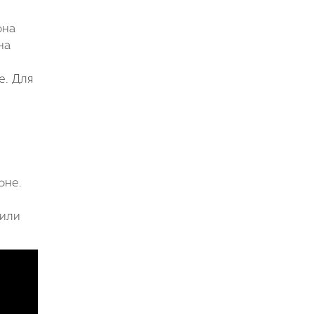
она
на
е. Для
оне.
 или