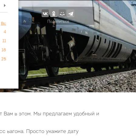
>
Поделиться
Вс
4
11
18
25
т Вам в этом. Мы предлагаем удобный и
сс вагона. Просто укажите дату