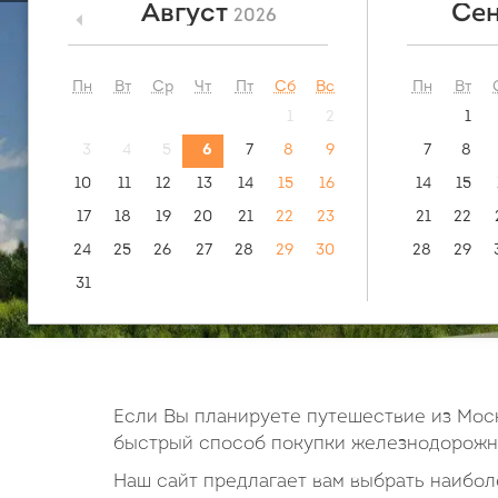
Август
Сен
2026
<
посмотреть:
обратн
маршрут
Маслянск
Пн
Вт
Ср
Чт
Пт
Сб
Вс
Пн
Вт
1
2
1
3
4
5
6
7
8
9
7
8
10
11
12
13
14
15
16
14
15
17
18
19
20
21
22
23
21
22
24
25
26
27
28
29
30
28
29
31
Если Вы планируете путешествие из Моск
быстрый способ покупки железнодорожны
Наш сайт предлагает вам выбрать наиболе