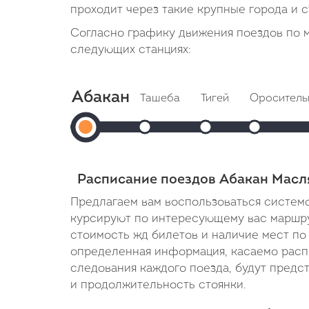
проходит через такие крупные города и с
Согласно графику движения поездов по 
следующих станциях:
Абакан
Ташеба
Тигей
Ороситель
Абакан
Прибытие: 18:37
Прибытие: 18:55
Прибытие
Отправление: 18:38
Отправление: 18:56
Отправление
Отправление:
Cтоянка: 12 мин
Cтоянка: 12 мин
Cтоянка: 12
18:15
В пути: 22 минуты
В пути: 40 минут
В пути: 52 
Расписание поездов Абакан Масл
Предлагаем вам воспользоваться системо
курсируют по интересующему вас маршрут
стоимость жд билетов и наличие мест по 
определенная информация, касаемо расп
следования каждого поезда, будут предс
и продолжительность стоянки.