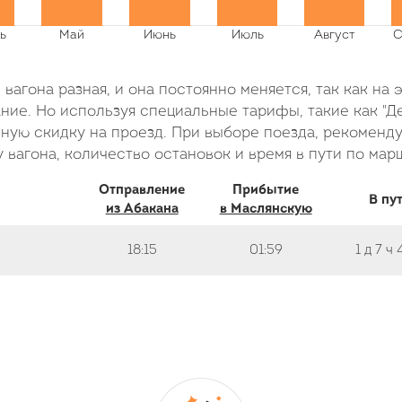
вагона разная, и она постоянно меняется, так как на 
ие. Но используя специальные тарифы, такие как "Де
ую скидку на проезд. При выборе поезда, рекоменду
 вагона, количество остановок и время в пути по мар
Отправление
Прибытие
В пу
из Абакана
в Маслянскую
18:15
01:59
1 д
7 ч