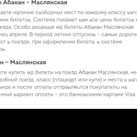
ы Абакан – Маслянская
44
наете наличие свободных мест по каждому классу ваг
минуты
амих билетов. Система покажет вам все цены билетов 
поезда. Особо дешевые жд билеты Абакан Маслянская
ец апреля. В период летних отпусков – самые дороги
ест в поезде, при оформлении билета, в системе
ов.
ан – Маслянская
ете купить жд билеты на поезд Абакан Маслянская, не
обный поезд, класс (плацкарт или купе) и места в ваг
иде и после оплаты отправляются покупателю на
ный вариант оплаты – это банковскими картами Visa