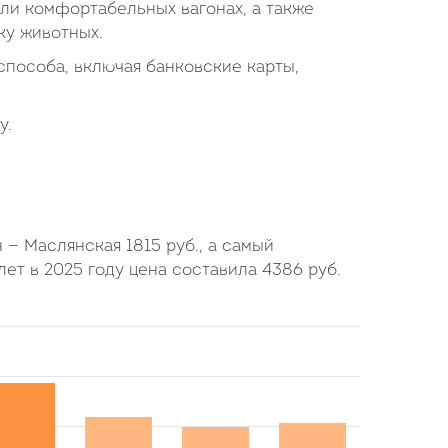
или комфортабельных вагонах, а также
ку животных.
пособа, включая банковские карты,
у.
н — Маслянская
1815
руб.
, а самый
лет в 2025 году цена составила
4386
руб.