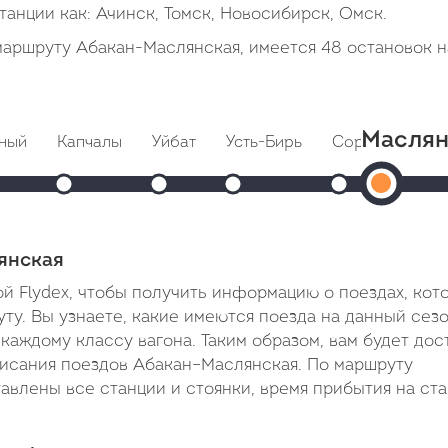
танции как: Ачинск, Томск, Новосибирск, Омск.
маршруту Абакан-Маслянская, имеется 48 остановок н
Маслян
ный
Капчалы
Уйбат
Усть-Бирь
Сорск (Ербинс
Ма
: 19:07
Прибытие: 19:35
Прибытие: 20:12
Прибытие: 20:37
Прибытие: 2
: 19:08
Отправление: 19:36
Отправление: 20:13
Отправление: 20:38
Отправление: 2
Прибыт
 мин
Cтоянка: 12 мин
Cтоянка: 12 мин
Cтоянка: 12 мин
Cтоянка: 2 мин
01:59
минуты
В пути: 1 час 20 минут
В пути: 1 час 57 минут
В пути: 2 часа 22 минуты
В пути: 2 часа 
янская
В
й Flydex, чтобы получить информацию о поездах, кот
пути:
у. Вы узнаете, какие имеются поезда на данный сезо
каждому классу вагона. Таким образом, вам будет дос
1
исания поездов Абакан–Маслянская. По маршруту
день
тавлены все станции и стоянки, время прибытия на ст
7
часов