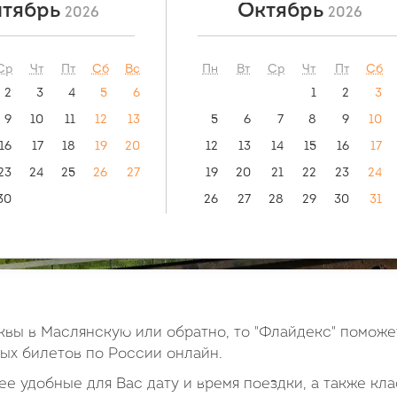
тябрь
Октябрь
2026
2026
ый маршрут:
видео инструкция:
как купить билет?
ая - Абакан
Ср
Чт
Пт
Сб
Вс
Пн
Вт
Ср
Чт
Пт
Сб
2
3
4
5
6
1
2
3
9
10
11
12
13
5
6
7
8
9
10
16
17
18
19
20
12
13
14
15
16
17
23
24
25
26
27
19
20
21
22
23
24
30
26
27
28
29
30
31
вы в Маслянскую или обратно, то "Флайдекс" поможе
х билетов по России онлайн.
е удобные для Вас дату и время поездки, а также кла