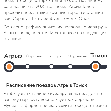
поезда, среди которых 138Ы и 076Э По зимнему
расписанию на 2025 год, поезд Агрыз Томск
проходит через такие крупные города и станции
как: Сарапул, Екатеринбург, Тюмень, Омск.
Согласно графику движения поездов по маршруту
Агрыз-Томск, имеется 13 остановок на следующих
станциях:
Томск
Агрыз
Сарапул
Янаул
Чернушка
Красно
То
Агрыз
Прибытие: 07:39
Прибытие: 11:02
Прибытие: 12:11
Прибы
Отправление: 07:41
Отправление: 11:04
Отправление: 12:12
(Юрга
Отправле
Отправление:
Cтоянка: 2 мин
Cтоянка: 2 мин
Cтоянка: 2 мин
Cтоянка:
1)
06:43
В пути: 56 минут
В пути: 4 часа 19 минут
В пути: 5 часов 28 мину
В пути: 7
Расписание поездов Агрыз Томск
Прибыт
Чтобы узнать наличие курсирующих поездов по
20:43
вашему маршруту воспользуйтесь сервисом
Flydex. На форме поиска укажите города отправки
В