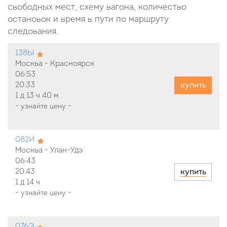
свободных мест, схему вагона, количество
остановок и время в пути по маршруту
следования.
138Ы
Москва - Красноярск
06:53
купить
20:33
1 д
13 ч
40 м
-
узнайте цену
-
082И
Москва - Улан-Удэ
06:43
купить
20:43
1 д
14 ч
-
узнайте цену
-
076Э