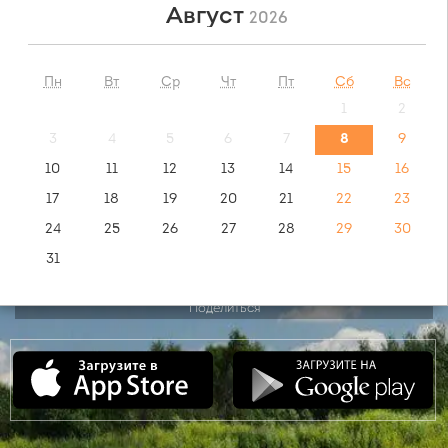
Август
2026
НАЙТИ
Пн
Вт
Ср
Чт
Пт
Сб
Вс
1
2
обратный маршрут:
Томск - Агрыз
3
4
5
6
7
8
9
10
11
12
13
14
15
16
видео инструкция:
17
18
19
20
21
22
23
как купить билет?
24
25
26
27
28
29
30
31
Поделиться
Сентябрь
2026
Пн
Вт
Ср
Чт
Пт
Сб
Вс
1
2
3
4
5
6
7
8
9
10
11
12
13