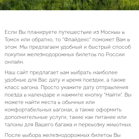
14
15
16
17
18
19
20
21
22
23
24
25
26
27
28
29
30
Если Вы планируете путешествие из Москвы в
Томск или обратно, то "Флайдекс" поможет Вам в
Октябрь
этом. Мы предлагаем удобный и быстрый способ
2026
покупки железнодорожных билетов по России
онлайн.
Пн
Вт
Ср
Чт
Пт
Сб
Вс
Наш сайт предлагает вам выбрать наиболее
1
2
3
4
удобные для Вас дату и время поездки, а также
5
6
7
8
9
10
11
класс вагона. Просто укажите дату отправления
поезда в календаре и нажмите кнопку "Найти". Вы
12
13
14
15
16
17
18
можете найти места в обычных или
19
20
21
22
23
24
25
комфортабельных вагонах, а также оформить
26
27
28
29
30
31
дополнительные услуги, такие как питание или
талоны для Вашего багажа и перевозку животных.
После выбора железнодорожных билетов Вы