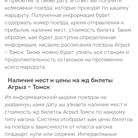
и прибытия, а также дату. В ответ вы получите
пути:
возможные поезда, которые проходят по вашему
1
маршруту. Полученная информация будет
содержать номер поезда, время отправления и
день
прибытия, наличие мест, стоимость билета. Таким
14
образом, вам будет доступна определенная
информация, касаемо расписания поездов Агрыз
часов
– Томск. Также можно будет узнать все станции и
продолжительность остановок на протяжении
всего маршрута.
Наличие мест и цены на жд билеты
Агрыз – Томск
Из информационной выдачи поездов на
указанную вами дату вы узнаете наличие мест и
стоимость жд билетов Агрыз Томск по каждому
типу вагона. Система отобразит вам цены билетов
на поезда в зависимости от класса вагона:
плацкарт, купе или сидячий. Интерактивные