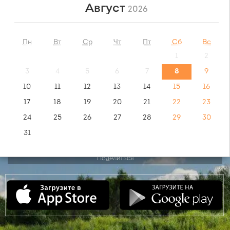
Август
2026
НАЙТИ
Пн
Вт
Ср
Чт
Пт
Сб
Вс
1
2
обратный маршрут:
Рязань - Аксарайский
3
4
5
6
7
8
9
10
11
12
13
14
15
16
видео инструкция:
17
18
19
20
21
22
23
как купить билет?
24
25
26
27
28
29
30
31
Поделиться
Сентябрь
2026
Пн
Вт
Ср
Чт
Пт
Сб
Вс
1
2
3
4
5
6
7
8
9
10
11
12
13