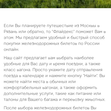
14
15
16
17
18
19
20
21
22
23
24
25
26
27
28
29
30
Если Вы планируете путешествие из Москвы в
Рязань или обратно, то "Флайдекс" поможет Вам в
Октябрь
этом. Мы предлагаем удобный и быстрый способ
2026
покупки железнодорожных билетов по России
онлайн.
Пн
Вт
Ср
Чт
Пт
Сб
Вс
Наш сайт предлагает вам выбрать наиболее
1
2
3
4
удобные для Вас дату и время поездки, а также
5
6
7
8
9
10
11
класс вагона. Просто укажите дату отправления
поезда в календаре и нажмите кнопку "Найти". Вы
12
13
14
15
16
17
18
можете найти места в обычных или
19
20
21
22
23
24
25
комфортабельных вагонах, а также оформить
26
27
28
29
30
31
дополнительные услуги, такие как питание или
талоны для Вашего багажа и перевозку животных.
После выбора железнодорожных билетов Вы