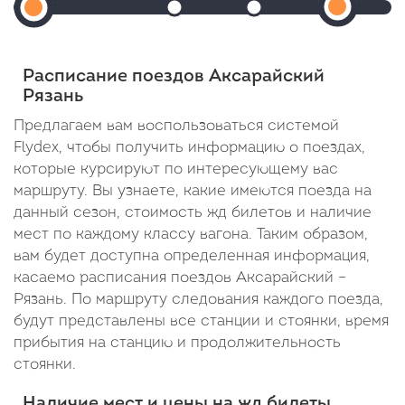
Аксарайский
Прибытие: 00:44
Прибытие: 01:02
Отправление: 00:46
Отправление: 01:04
2
Отп
(Аксарайская)
Cтоянка: 2 мин
Cтоянка: 2 мин
Cто
Прибыти
Отправление:
В пути: 1 час 4 минуты
В пути: 1 час 22 минуты
В пу
Расписание поездов Аксарайский
23:00
23:40
Рязань
В
Предлагаем вам воспользоваться системой
Flydex, чтобы получить информацию о поездах,
пути:
которые курсируют по интересующему вас
23
маршруту. Вы узнаете, какие имеются поезда на
часа
данный сезон, стоимость жд билетов и наличие
мест по каждому классу вагона. Таким образом,
20
вам будет доступна определенная информация,
минут
касаемо расписания поездов Аксарайский –
Рязань. По маршруту следования каждого поезда,
будут представлены все станции и стоянки, время
прибытия на станцию и продолжительность
стоянки.
Наличие мест и цены на жд билеты