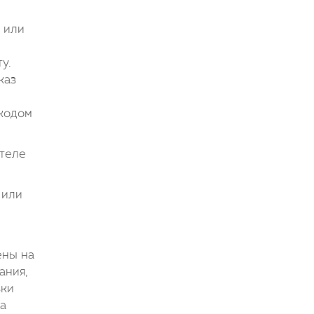
 или
у.
каз
 кодом
ителе
 или
ены на
ания,
зки
та