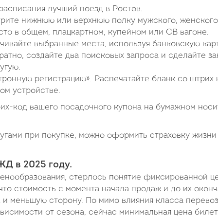
расписания лучший поезд в Ростов.
ерите нижнюю или верхнюю полку мужского, женского
то в общем, плацкартном, купейном или СВ вагоне.
чивайте выбранные места, используя банковскую карт
ратно, создайте два поисковых запроса и сделайте за
угую.
ронную регистрацию». Распечатайте бланк со штрих
ом устройстве.
рих-код вашего посадочного купона на бумажном нос
гами при покупке, можно оформить страховку жизни
Д в 2025 году.
енообразования, стерлось понятие фиксированной ц
 что стоимость с момента начала продаж и до их оконч
к и меньшую сторону. По мимо влияния класса перево
зависимости от сезона, сейчас минимальная цена биле