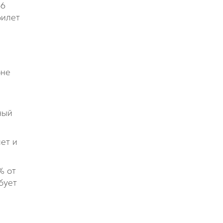
66
билет
оне
ный
ет и
% от
бует