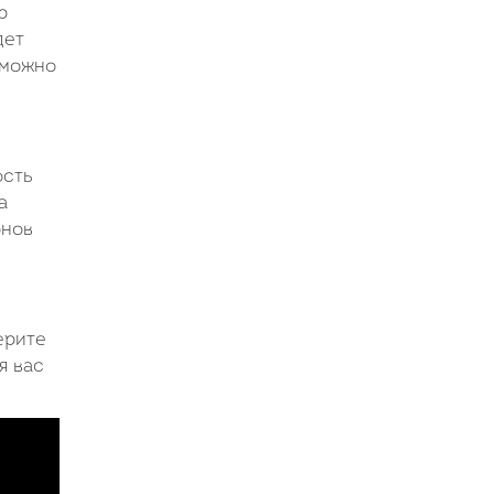
р
дет
 можно
ость
а
онов
ерите
я вас