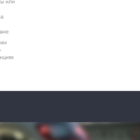
лы или
на
ане.
 вы
о
кциях