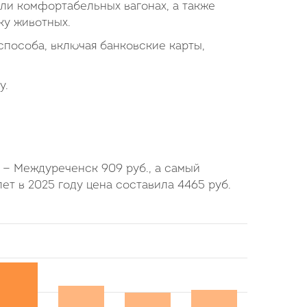
или комфортабельных вагонах, а также
ку животных.
пособа, включая банковские карты,
у.
ыш — Междуреченск
909
руб.
, а самый
лет в 2025 году цена составила
4465
руб.