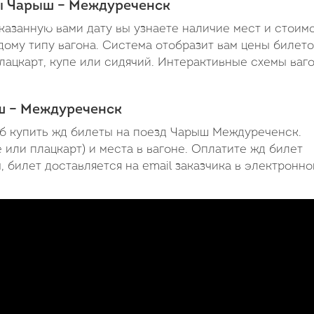
ты Чарыш – Междуреченск
азанную вами дату вы узнаете наличие мест и стоим
му типу вагона. Система отобразит вам цены билето
плацкарт, купе или сидячий. Интерактивные схемы ваг
ыш – Междуреченск
об купить жд билеты на поезд Чарыш Междуреченск.
 или плацкарт) и места в вагоне. Оплатите жд билет
 билет доставляется на email заказчика в электронн