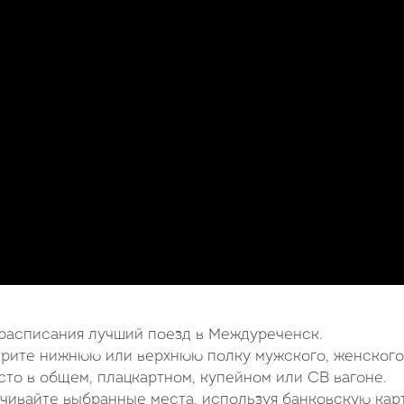
 расписания лучший поезд в Междуреченск.
ерите нижнюю или верхнюю полку мужского, женского
то в общем, плацкартном, купейном или СВ вагоне.
чивайте выбранные места, используя банковскую карт