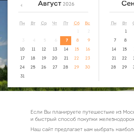
Август
Сен
2026
<
посмотреть:
обратн
маршрут
Междуреч
Пн
Вт
Ср
Чт
Пт
Сб
Вс
Пн
Вт
1
2
1
3
4
5
6
7
8
9
7
8
10
11
12
13
14
15
16
14
15
17
18
19
20
21
22
23
21
22
24
25
26
27
28
29
30
28
29
31
Если Вы планируете путешествие из Моск
и быстрый способ покупки железнодорож
Наш сайт предлагает вам выбрать наиболе