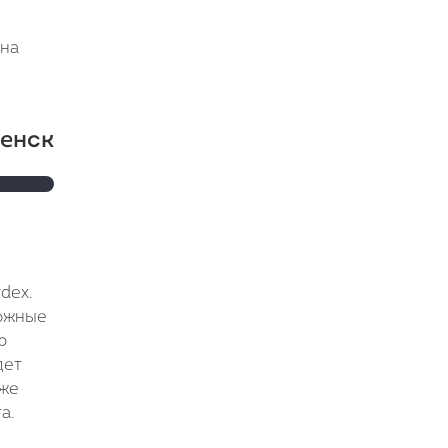
 на
енск
реченск
dex.
можные
р
дет
кже
а.