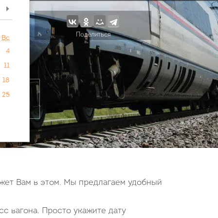
>
Поделиться
Вс
4
11
18
25
жет Вам в этом. Мы предлагаем удобный
сс вагона. Просто укажите дату