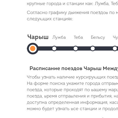
крупные города и станции как: Лужба, Теб
Согласно графику движения поездов по 
следующих станциях:
Чарыш
Лужба
Теба
Бельсу
Чу
Чарыш
Прибытие: 03:04
Прибытие: 03:33
Прибытие:
Отправление: 03:05
Отправление: 03:34
Отправление:
От
Отправление:
Cтоянка: 5 мин
Cтоянка: 5 мин
Cтоянка: 5 ми
Cто
03:34
В пути: -
В пути: -
В пути: 15 мин
В п
Расписание поездов Чарыш Межд
Чтобы узнать наличие курсирующих поезд
На форме поиска укажите города отправки
поезда, которые проходят по вашему мар
поезда, время отправления и прибытия, н
доступна определенная информация, кас
можно будет узнать все станции и продо