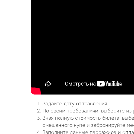
Задайте дату отправления.
По своим требованиям, выберите из
Зная полную стоимость билета, выб
смешанного купе и забронируйте мес
Заполните данные пассажира и опла