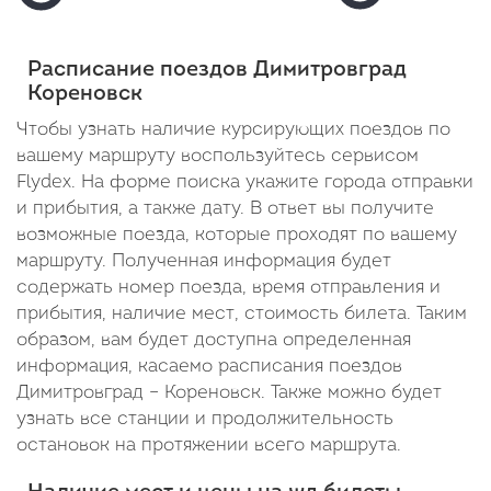
Отправление: 21:34
Прибытие:
Отправление
Отправление:
Cтоянка: 2 мин
Cтоянка: 40
05:42
20:00
В пути: 1 час 32 минуты
В пути: 2 ча
Расписание поездов Димитровград
В
Кореновск
пути:
Чтобы узнать наличие курсирующих поездов по
вашему маршруту воспользуйтесь сервисом
1
Flydex. На форме поиска укажите города отправки
день
и прибытия, а также дату. В ответ вы получите
9
возможные поезда, которые проходят по вашему
маршруту. Полученная информация будет
часов
содержать номер поезда, время отправления и
42
прибытия, наличие мест, стоимость билета. Таким
образом, вам будет доступна определенная
минуты
информация, касаемо расписания поездов
Димитровград – Кореновск. Также можно будет
узнать все станции и продолжительность
остановок на протяжении всего маршрута.