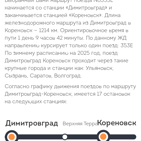
Выбранный Вами маршрут поезда №353Е
начинается со станции «Димитровград» и
заканчивается станцией «Кореновск». Длина
железнодорожного маршрута из Димитровград в
Кореновск — 1214 км. Ориентировочное время в
пути 1 день 9 часов 42 минуты. По данному ЖД
направлению курсирует только один поезд: 353Е
По зимнему расписанию на 2025 год, поезд
Димитровград Кореновск проходит через такие
крупные города и станции как: Ульяновск,
Сызрань, Саратов, Волгоград.
Согласно графику движения поездов по маршруту
Димитровград-Кореновск, имеется 17 остановок
на следующих станциях:
Кореновск
Димитровград
Верхняя Терраса
Ульяновск 
Корено
Димитровград
Прибытие: 21:32
Прибытие