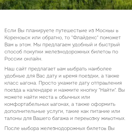
14
15
16
17
18
19
20
21
22
23
24
25
26
27
28
29
30
Если Вы планируете путешествие из Москвы в
Кореновск или обратно, то "Флайдекс" поможет
Октябрь
Вам в этом. Мы предлагаем удобный и быстрый
2026
способ покупки железнодорожных билетов по
России онлайн.
Пн
Вт
Ср
Чт
Пт
Сб
Вс
Наш сайт предлагает вам выбрать наиболее
1
2
3
4
удобные для Вас дату и время поездки, а также
5
6
7
8
9
10
11
класс вагона. Просто укажите дату отправления
поезда в календаре и нажмите кнопку "Найти". Вы
12
13
14
15
16
17
18
можете найти места в обычных или
19
20
21
22
23
24
25
комфортабельных вагонах, а также оформить
26
27
28
29
30
31
дополнительные услуги, такие как питание или
талоны для Вашего багажа и перевозку животных.
После выбора железнодорожных билетов Вы