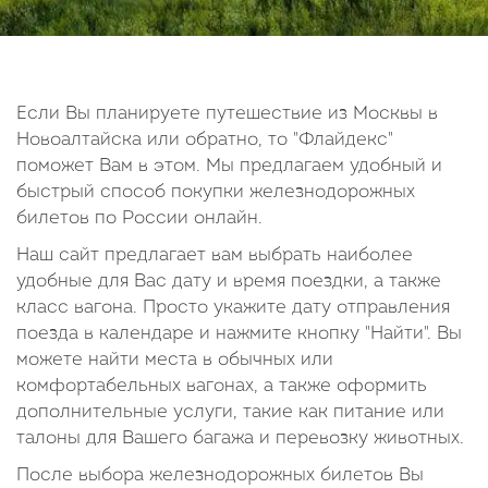
14
15
16
17
18
19
20
21
22
23
24
25
26
27
28
29
30
Если Вы планируете путешествие из Москвы в
Новоалтайска или обратно, то "Флайдекс"
Октябрь
поможет Вам в этом. Мы предлагаем удобный и
2026
быстрый способ покупки железнодорожных
билетов по России онлайн.
Пн
Вт
Ср
Чт
Пт
Сб
Вс
Наш сайт предлагает вам выбрать наиболее
1
2
3
4
удобные для Вас дату и время поездки, а также
5
6
7
8
9
10
11
класс вагона. Просто укажите дату отправления
поезда в календаре и нажмите кнопку "Найти". Вы
12
13
14
15
16
17
18
можете найти места в обычных или
19
20
21
22
23
24
25
комфортабельных вагонах, а также оформить
26
27
28
29
30
31
дополнительные услуги, такие как питание или
талоны для Вашего багажа и перевозку животных.
После выбора железнодорожных билетов Вы