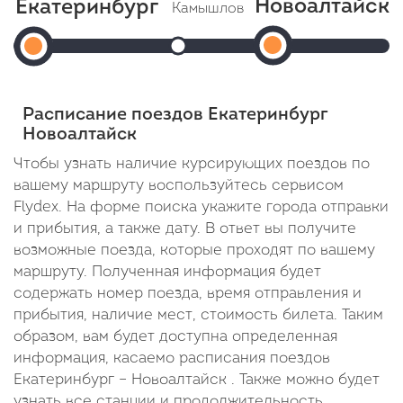
Новоалтайск
Екатеринбург
Камышлов
Тюмень
Ишим
Новоалта
Екатеринбург-
Прибытие: 03:35
Прибытие: 06:16
Прибы
Отправление: 03:37
(Алтайская)
Отправление: 06:36
Отправле
Пассажирс
Cтоянка: 2 мин
Cтоянка: 20 мин
Cтоянка:
Прибытие:
Отправление:
В пути: 2 часа 31 минута
В пути: 5 часов 12 м
В пути: 
Расписание поездов Екатеринбург
05:37
01:04
Новоалтайск
В
Чтобы узнать наличие курсирующих поездов по
вашему маршруту воспользуйтесь сервисом
пути:
Flydex. На форме поиска укажите города отправки
1
и прибытия, а также дату. В ответ вы получите
день
возможные поезда, которые проходят по вашему
маршруту. Полученная информация будет
4
содержать номер поезда, время отправления и
часа
прибытия, наличие мест, стоимость билета. Таким
образом, вам будет доступна определенная
33
информация, касаемо расписания поездов
минуты
Екатеринбург – Новоалтайск . Также можно будет
узнать все станции и продолжительность