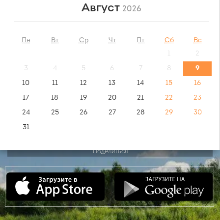
Август
2026
НАЙТИ
Пн
Вт
Ср
Чт
Пт
Сб
Вс
1
2
обратный маршрут:
Новоалтайск - Екатеринбург
3
4
5
6
7
8
9
10
11
12
13
14
15
16
видео инструкция:
17
18
19
20
21
22
23
как купить билет?
24
25
26
27
28
29
30
31
Поделиться
Сентябрь
2026
Пн
Вт
Ср
Чт
Пт
Сб
Вс
1
2
3
4
5
6
7
8
9
10
11
12
13