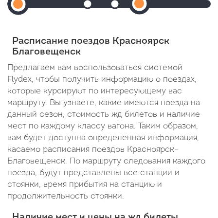
Красноярск
Прибытие: 16:28
Прибытие: 17:00
Отправление: 16:29
Отправление: 17:01
Прибытие:
От
Пасс
Cтоянка: 33 мин
Cтоянка: 33 мин
Cт
17:30
Отправление:
В пути: 2 часа
В пути: 2 часа 32 минуты
В 
Расписание поездов Красноярск
В
14:28
Благовещенск
пути:
Предлагаем вам воспользоваться системой
Flydex, чтобы получить информацию о поездах,
3
которые курсируют по интересующему вас
дня
маршруту. Вы узнаете, какие имеются поезда на
3
данный сезон, стоимость жд билетов и наличие
мест по каждому классу вагона. Таким образом,
часа
вам будет доступна определенная информация,
2
касаемо расписания поездов Красноярск–
Благовещенск. По маршруту следования каждого
минуты
поезда, будут представлены все станции и
стоянки, время прибытия на станцию и
продолжительность стоянки.
Наличие мест и цены на жд билеты