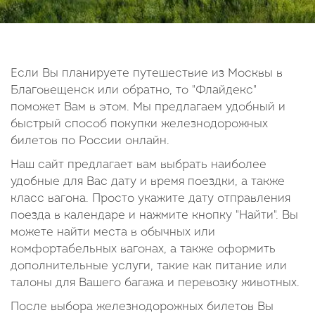
14
15
16
17
18
19
20
21
22
23
24
25
26
27
28
29
30
Если Вы планируете путешествие из Москвы в
Благовещенск или обратно, то "Флайдекс"
Октябрь
поможет Вам в этом. Мы предлагаем удобный и
2026
быстрый способ покупки железнодорожных
билетов по России онлайн.
Пн
Вт
Ср
Чт
Пт
Сб
Вс
Наш сайт предлагает вам выбрать наиболее
1
2
3
4
удобные для Вас дату и время поездки, а также
5
6
7
8
9
10
11
класс вагона. Просто укажите дату отправления
поезда в календаре и нажмите кнопку "Найти". Вы
12
13
14
15
16
17
18
можете найти места в обычных или
19
20
21
22
23
24
25
комфортабельных вагонах, а также оформить
26
27
28
29
30
31
дополнительные услуги, такие как питание или
талоны для Вашего багажа и перевозку животных.
После выбора железнодорожных билетов Вы