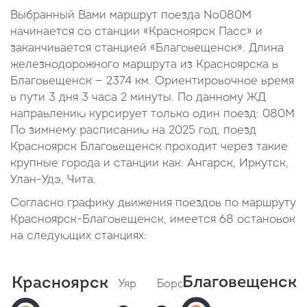
Выбранный Вами маршрут поезда №080М
начинается со станции «Красноярск Пасс» и
заканчивается станцией «Благовещенск». Длина
железнодорожного маршрута из Красноярска в
Благовещенск — 2374 км. Ориентировочное время
в пути 3 дня 3 часа 2 минуты. По данному ЖД
направлению курсирует только один поезд: 080М
По зимнему расписанию на 2025 год, поезд
Красноярск Благовещенск проходит через такие
крупные города и станции как: Ангарск, Иркутск,
Улан-Удэ, Чита.
Согласно графику движения поездов по маршруту
Красноярск-Благовещенск, имеется 68 остановок
на следующих станциях:
Благовещенск
Красноярск
Уяр
Бородино (Заозерная)
К
Благовеще