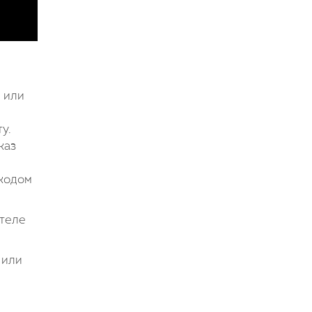
 или
у.
каз
 кодом
ителе
 или