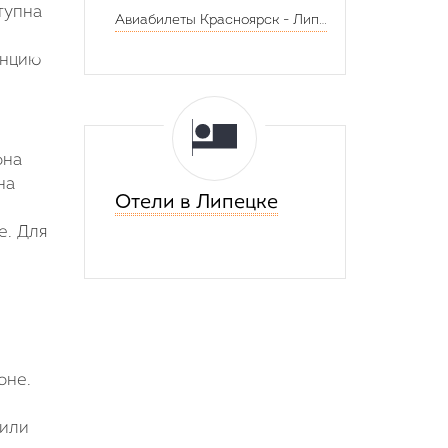
тупна
Авиабилеты
Красноярск
-
Липецк
анцию
она
на
Отели в Липецке
е. Для
оне.
 или