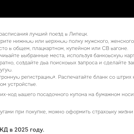
расписания лучший поезд в Липецк.
ерите нижнюю или верхнюю полку мужского, женского
то в общем, плацкартном, купейном или СВ вагоне.
чивайте выбранные места, используя банковскую карт
ратно, создайте два поисковых запроса и сделайте за
угую.
ронную регистрацию». Распечатайте бланк со штрих
ом устройстве.
рих-код вашего посадочного купона на бумажном нос
гами при покупке, можно оформить страховку жизни
Д в 2025 году.