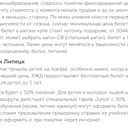
енообразования, стерлось понятие фиксированной ц
 что стоимость с момента начала продаж и до их окон
к и меньшую сторону. По мимо влияния класса перево
зависимости от сезона, сейчас минимальная цена биле
, билет в вагоне купе стоит чуточку подороже, от 3044
т, может выбрать вагон СВ (спальный вагон), билет в 
 человека. Также цены могут меняться в зависимости 
ондиционер, белье, питание.
к Липецк
ах провоза детей на поезде, особенно важно, когда 
дняшний день, РЖД предоставляет бесплатный билет 
ля детей до 5 лет.
ета будет с 50% скидкой. Для детей и молодых людей в
 маршруты действует специальный тариф Junior c 30%
обучения (кроме летних каникул) могут оформить бил
словии предъявления проводнику справки из учебног
но оформить и при покупки через интернет.