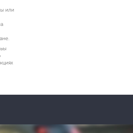
лы или
на
ане.
 вы
о
кциях