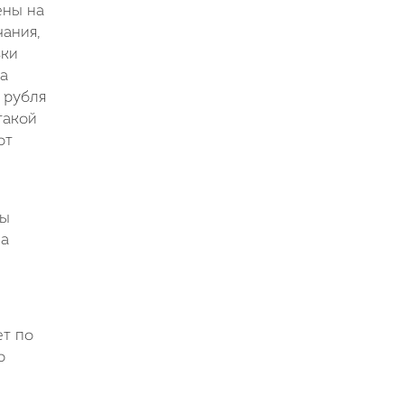
ены на
чания,
зки
та
 рубля
такой
от
вы
на
ет по
о