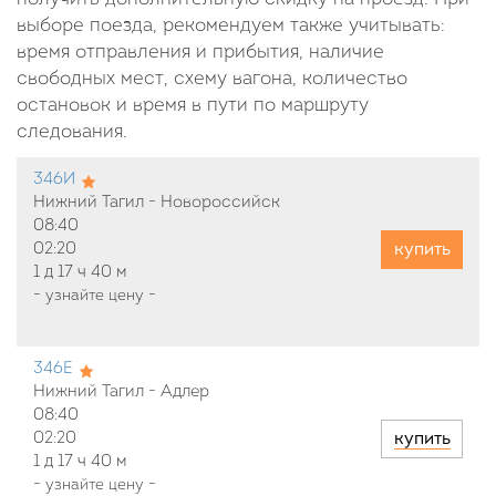
выборе поезда, рекомендуем также учитывать:
время отправления и прибытия, наличие
свободных мест, схему вагона, количество
остановок и время в пути по маршруту
следования.
346И
Нижний Тагил - Новороссийск
08:40
купить
02:20
1 д
17 ч
40 м
-
узнайте цену
-
346Е
Нижний Тагил - Адлер
08:40
купить
02:20
1 д
17 ч
40 м
-
узнайте цену
-