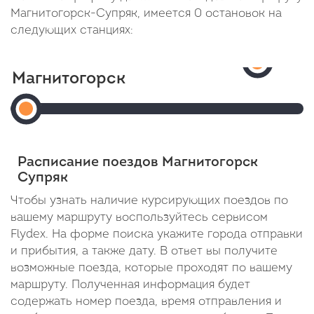
Магнитогорск-Супряк, имеется 0 остановок на
следующих станциях:
Супряк
Суп
Магнитогорск
Прибыти
Магнитогорск
20:21
Пасс
В
Отправление:
пути:
Расписание поездов Магнитогорск
20:07
14
Супряк
минут
Чтобы узнать наличие курсирующих поездов по
вашему маршруту воспользуйтесь сервисом
Flydex. На форме поиска укажите города отправки
и прибытия, а также дату. В ответ вы получите
возможные поезда, которые проходят по вашему
маршруту. Полученная информация будет
содержать номер поезда, время отправления и