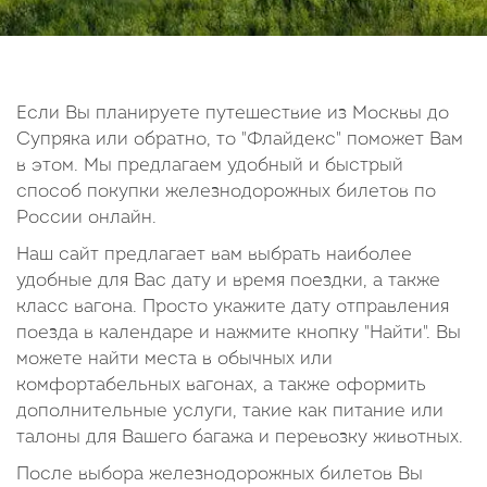
14
15
16
17
18
19
20
21
22
23
24
25
26
27
28
29
30
Если Вы планируете путешествие из Москвы до
Супряка или обратно, то "Флайдекс" поможет Вам
Октябрь
в этом. Мы предлагаем удобный и быстрый
2026
способ покупки железнодорожных билетов по
России онлайн.
Пн
Вт
Ср
Чт
Пт
Сб
Вс
Наш сайт предлагает вам выбрать наиболее
1
2
3
4
удобные для Вас дату и время поездки, а также
5
6
7
8
9
10
11
класс вагона. Просто укажите дату отправления
поезда в календаре и нажмите кнопку "Найти". Вы
12
13
14
15
16
17
18
можете найти места в обычных или
19
20
21
22
23
24
25
комфортабельных вагонах, а также оформить
26
27
28
29
30
31
дополнительные услуги, такие как питание или
талоны для Вашего багажа и перевозку животных.
После выбора железнодорожных билетов Вы