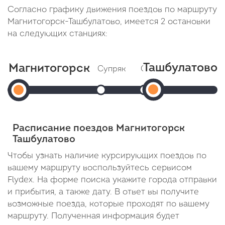
Согласно графику движения поездов по маршруту
Магнитогорск-Ташбулатово, имеется 2 остановки
на следующих станциях:
Ташбулатово
Магнитогорск
Супряк
Смеловская
Ташбулат
Магнитогорск
Прибытие: 20:21
Прибытие: 20:31
Отправление: 20:22
Отправление: 20:32
Прибытие:
Пасс
Cтоянка: 53 мин
Cтоянка: 1 минута
20:44
Отправление:
В пути: 14 минут
В пути: 24 минуты
Расписание поездов Магнитогорск
В
20:07
Ташбулатово
пути:
Чтобы узнать наличие курсирующих поездов по
вашему маршруту воспользуйтесь сервисом
37
Flydex. На форме поиска укажите города отправки
минут
и прибытия, а также дату. В ответ вы получите
возможные поезда, которые проходят по вашему
маршруту. Полученная информация будет