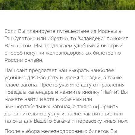
14
15
16
17
18
19
20
21
22
23
24
25
26
27
28
29
30
Если Вы планируете путешествие из Москвы в
Ташбулатово или обратно, то "Флайдекс" поможет
Октябрь
Вам в этом. Мы предлагаем удобный и быстрый
2026
способ покупки железнодорожных билетов по
России онлайн.
Пн
Вт
Ср
Чт
Пт
Сб
Вс
Наш сайт предлагает вам выбрать наиболее
1
2
3
4
удобные для Вас дату и время поездки, а также
5
6
7
8
9
10
11
класс вагона. Просто укажите дату отправления
поезда в календаре и нажмите кнопку "Найти". Вы
12
13
14
15
16
17
18
можете найти места в обычных или
19
20
21
22
23
24
25
комфортабельных вагонах, а также оформить
26
27
28
29
30
31
дополнительные услуги, такие как питание или
талоны для Вашего багажа и перевозку животных.
После выбора железнодорожных билетов Вы