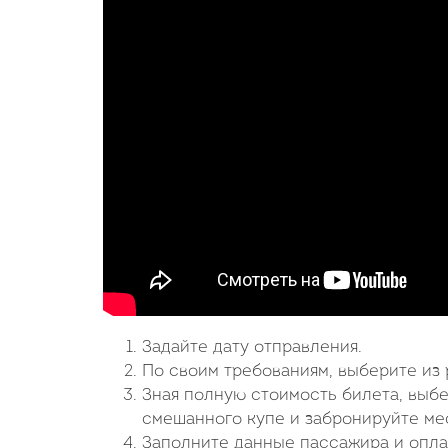
Задайте дату отправления.
По своим требованиям, выберите из 
Зная полную стоимость билета, выб
смешанного купе и забронируйте мес
Заполните данные пассажира и опла