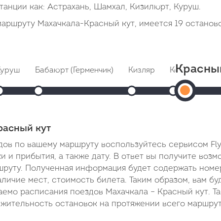
танции как: Астрахань, Шамхал, Кизилюрт, Куруш.
аршруту Махачкала-Красный кут, имеется 19 останов
Красны
Куруш
Бабаюрт (Герменчик)
Кизляр
Кочубей
К
Кра
5:58
Прибытие: 16:51
Прибытие: 17:21
Прибытие: 18:01
Прибытие: 
6:21
тправление: 16:55
Отправление: 17:23
Отправление: 18:21
Отправление: 
кут
О
н
тоянка: 4 мин
Cтоянка: 2 мин
Cтоянка: 20 мин
Cтоянка: 5 ми
C
Прибыти
3 минуты
 пути: 2 часа 16 минут
В пути: 2 часа 46 минут
В пути: 3 часа 26 минут
В пути: 4 часа
В
расный кут
10:47
ов по вашему маршруту воспользуйтесь сервисом Fly
В
 и прибытия, а также дату. В ответ вы получите воз
шруту. Полученная информация будет содержать номе
пути:
аличие мест, стоимость билета. Таким образом, вам бу
20
емо расписания поездов Махачкала – Красный кут. Т
часов
лжительность остановок на протяжении всего маршрут
12