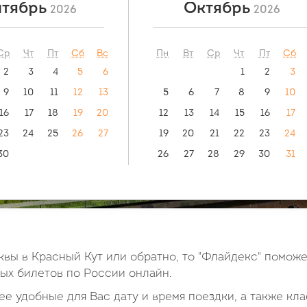
тябрь
Октябрь
2026
2026
ый маршрут:
видео инструкция:
как купить билет?
т - Махачкала
Ср
Чт
Пт
Сб
Вс
Пн
Вт
Ср
Чт
Пт
Сб
2
3
4
5
6
1
2
3
9
10
11
12
13
5
6
7
8
9
10
16
17
18
19
20
12
13
14
15
16
17
23
24
25
26
27
19
20
21
22
23
24
30
26
27
28
29
30
31
вы в Красный Кут или обратно, то "Флайдекс" поможе
х билетов по России онлайн.
е удобные для Вас дату и время поездки, а также кла