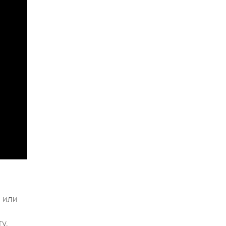
 или
у.