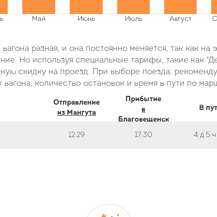
вагона разная, и она постоянно меняется, так как на 
ие. Но используя специальные тарифы, такие как "Де
ую скидку на проезд. При выборе поезда, рекоменду
 вагона, количество остановок и время в пути по мар
Прибытие
Отправление
В пу
в
из Мангута
Благовещенск
12:29
17:30
4 д
5 