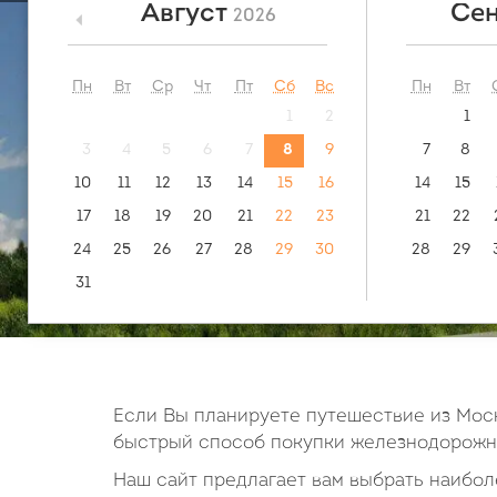
Август
Сен
2026
<
посмотреть:
обратн
маршрут
Благовеще
Пн
Вт
Ср
Чт
Пт
Сб
Вс
Пн
Вт
1
2
1
3
4
5
6
7
8
9
7
8
10
11
12
13
14
15
16
14
15
17
18
19
20
21
22
23
21
22
24
25
26
27
28
29
30
28
29
31
Если Вы планируете путешествие из Моск
быстрый способ покупки железнодорожны
Наш сайт предлагает вам выбрать наиболе