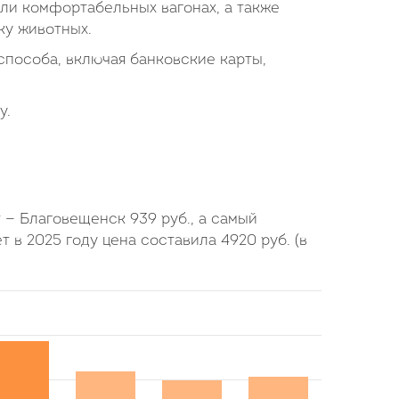
или комфортабельных вагонах, а также
ку животных.
пособа, включая банковские карты,
у.
ут — Благовещенск
939
руб.
, а самый
ет в 2025 году цена составила
4920
руб.
(в