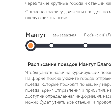
через такие крупные города и станции ка
Согласно графику движения поездов по 
следующих станциях:
Мангут
Называевская
Любинский (Л
Мангут
Прибытие: 13:02
Прибытие: 1
Отправление: 13:05
Отправление: 1
Отправление:
Cтоянка: 3 мин
Cтоянка: 2 мин
12:29
В пути: 33 минуты
В пути: 1 час 3
Расписание поездов Мангут Благ
Чтобы узнать наличие курсирующих поезд
На форме поиска укажите города отправки
поезда, которые проходят по вашему мар
поезда, время отправления и прибытия, н
доступна определенная информация, кас
можно будет узнать все станции и продо