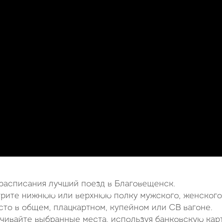
 расписания лучший поезд в Благовещенск.
ерите нижнюю или верхнюю полку мужского, женского
то в общем, плацкартном, купейном или СВ вагоне.
чивайте выбранные места, используя банковскую карт