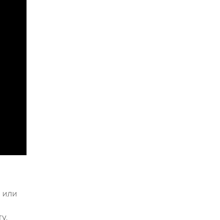
 или
у.