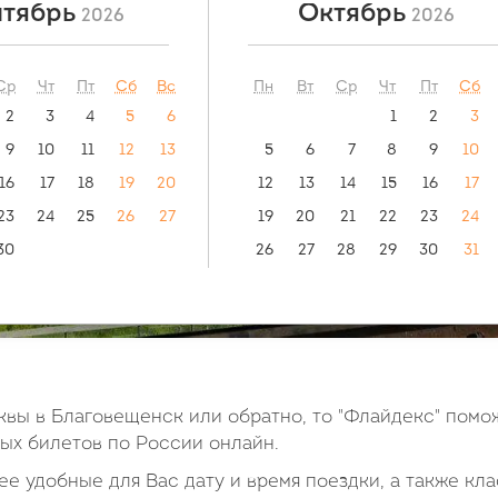
тябрь
Октябрь
2026
2026
ый маршрут:
видео инструкция:
как купить билет?
нск - Мангут
Ср
Чт
Пт
Сб
Вс
Пн
Вт
Ср
Чт
Пт
Сб
2
3
4
5
6
1
2
3
9
10
11
12
13
5
6
7
8
9
10
16
17
18
19
20
12
13
14
15
16
17
23
24
25
26
27
19
20
21
22
23
24
30
26
27
28
29
30
31
вы в Благовещенск или обратно, то "Флайдекс" помо
х билетов по России онлайн.
е удобные для Вас дату и время поездки, а также кла