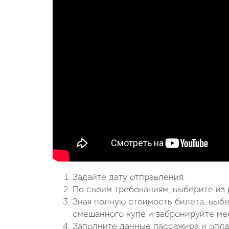
Задайте дату отправления.
По своим требованиям, выберите из
Зная полную стоимость билета, выб
смешанного купе и забронируйте мес
Заполните данные пассажира и опла