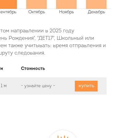
этом направлении в 2025 году
нь Рождения", "ДЕТ17", Школьный или
ем также учитывать: время отправления и
шруту следования.
ти
Стоимость
купить
ч
1 м
-
узнайте цену
-