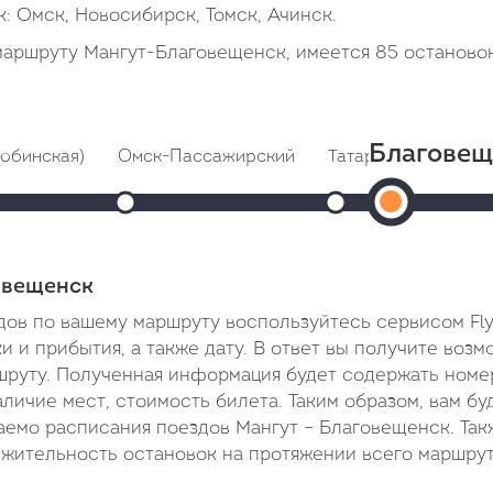
к: Омск, Новосибирск, Томск, Ачинск.
маршруту Мангут-Благовещенск, имеется 85 останово
Благовещ
юбинская)
Омск-Пассажирский
Татарская
Бара
Благ
4:01
Прибытие: 14:43
Прибытие: 17:08
Пр
4:03
Отправление: 15:20
Отправление: 17:10
Прибытие
Отпра
Cтоянка: 37 мин
Cтоянка: 2 мин
Cтоянк
17:30
2 минуты
В пути: 2 часа 14 минут
В пути: 4 часа 39 ми
В пути
овещенск
В
ов по вашему маршруту воспользуйтесь сервисом Fly
пути:
 и прибытия, а также дату. В ответ вы получите воз
шруту. Полученная информация будет содержать номе
4
аличие мест, стоимость билета. Таким образом, вам бу
дня
аемо расписания поездов Мангут – Благовещенск. Так
5
лжительность остановок на протяжении всего маршрут
часов