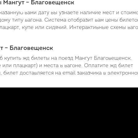
ы Мангут – Благовещенск
1
азанную вами дату вы узнаете наличие мест и стоим
минута
ому типу вагона. Система отобразит вам цены билето
плацкарт, купе или сидячий. Интерактивные схемы ваг
ут – Благовещенск
б купить жд билеты на поезд Мангут Благовещенск.
 или плацкарт) и места в вагоне. Оплатите жд билет
 билет доставляется на email заказчика в электронн