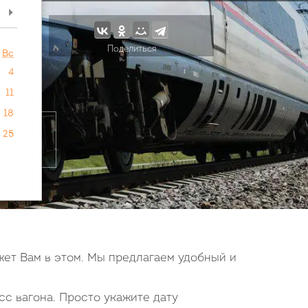
>
Поделиться
Вс
4
11
18
25
жет Вам в этом. Мы предлагаем удобный и
сс вагона. Просто укажите дату