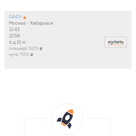
044Э
Москва - Хабаровск
12:43
12:58
купить
6 д
15 м
плацкарт 5120
купе 7072