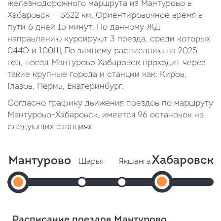
железнодорожного маршрута из Мантурово в
Хабаровск — 5622 км. Ориентировочное время в
пути 6 дней 15 минут. По данному ЖД
направлению курсируют 3 поезда, среди которых
044Э и 100Щ По зимнему расписанию на 2025
год, поезд Мантурово Хабаровск проходит через
такие крупные города и станции как: Киров,
Глазов, Пермь, Екатеринбург.
Согласно графику движения поездов по маршруту
Мантурово-Хабаровск, имеется 96 остановок на
следующих станциях:
Хабаровск
Мантурово
Шарья
Якшанга
Поназырево
Хабаро
Мантурово
Прибытие: 13:35
Прибытие: 14:19
Прибытие: 1
Отправление: 13:55
Отправление: 14:21
1
Отправление: 1
Отправление:
Cтоянка: 20 мин
Cтоянка: 2 мин
Cтоянка: 2 мин
Прибытие:
12:43
В пути: 52 минуты
В пути: 1 час 36 минут
В пути: 1 час 5
Расписание поездов Мантурово