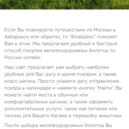
14
15
16
17
18
19
20
21
22
23
24
25
26
27
28
29
30
Если Вы планируете путешествие из Москвы в
Хабаровск или обратно, то "Флайдекс" поможет
Октябрь
Вам в этом. Мы предлагаем удобный и быстрый
2026
способ покупки железнодорожных билетов по
России онлайн.
Пн
Вт
Ср
Чт
Пт
Сб
Вс
Наш сайт предлагает вам выбрать наиболее
1
2
3
4
удобные для Вас дату и время поездки, а также
5
6
7
8
9
10
11
класс вагона. Просто укажите дату отправления
поезда в календаре и нажмите кнопку "Найти". Вы
12
13
14
15
16
17
18
можете найти места в обычных или
19
20
21
22
23
24
25
комфортабельных вагонах, а также оформить
26
27
28
29
30
31
дополнительные услуги, такие как питание или
талоны для Вашего багажа и перевозку животных.
После выбора железнодорожных билетов Вы