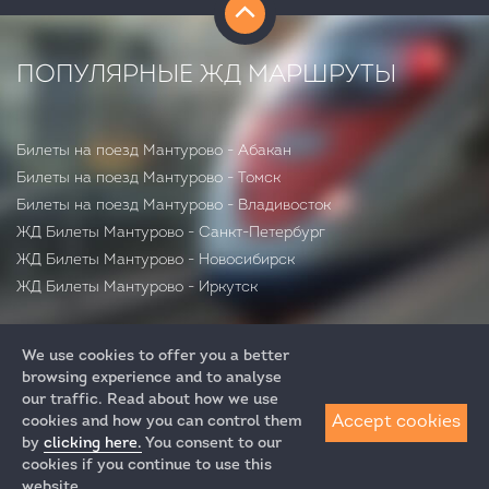
ПОПУЛЯРНЫЕ ЖД МАРШРУТЫ
Билеты на поезд Мантурово - Абакан
Билеты на поезд Мантурово - Томск
Билеты на поезд Мантурово - Владивосток
ЖД Билеты Мантурово - Санкт-Петербург
ЖД Билеты Мантурово - Новосибирск
ЖД Билеты Мантурово - Иркутск
We use cookies to offer you a better
browsing experience and to analyse
our traffic. Read about how we use
Accept cookies
cookies and how you can control them
by
clicking here.
You consent to our
+7 (812) 313-64-52
cookies if you continue to use this
+7 (495) 258-85-87
website.