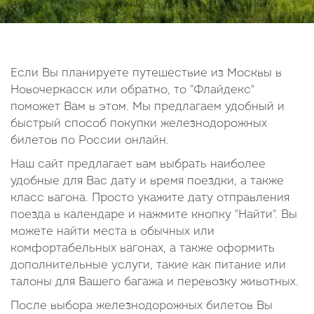
14
15
16
17
18
19
20
21
22
23
24
25
26
27
28
29
30
Если Вы планируете путешествие из Москвы в
Новочеркасск или обратно, то "Флайдекс"
Октябрь
поможет Вам в этом. Мы предлагаем удобный и
2026
быстрый способ покупки железнодорожных
билетов по России онлайн.
Пн
Вт
Ср
Чт
Пт
Сб
Вс
Наш сайт предлагает вам выбрать наиболее
1
2
3
4
удобные для Вас дату и время поездки, а также
5
6
7
8
9
10
11
класс вагона. Просто укажите дату отправления
поезда в календаре и нажмите кнопку "Найти". Вы
12
13
14
15
16
17
18
можете найти места в обычных или
19
20
21
22
23
24
25
комфортабельных вагонах, а также оформить
26
27
28
29
30
31
дополнительные услуги, такие как питание или
талоны для Вашего багажа и перевозку животных.
После выбора железнодорожных билетов Вы