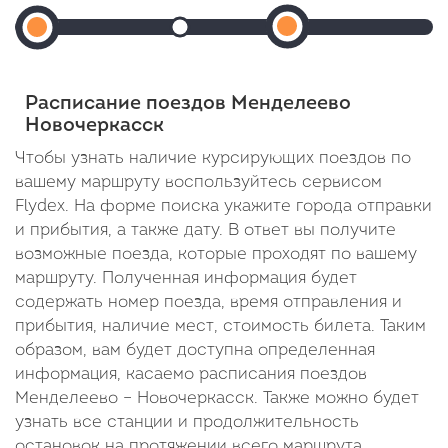
Новочерка
Менделеево
Прибытие: 01:52
Прибытие: 01:02
Прибытие
Отправление: 01:54
Прибытие:
Отправление: 01:04
Отправление:
От
Отправление:
Cтоянка: 2 мин
Cтоянка: 2 мин
Cтоянка: 30 
Cт
00:08
01:22
В пути: 30 минут
В пути: -
В пути: 3 ми
В 
Расписание поездов Менделеево
В
Новочеркасск
пути:
Чтобы узнать наличие курсирующих поездов по
вашему маршруту воспользуйтесь сервисом
1
Flydex. На форме поиска укажите города отправки
день
и прибытия, а также дату. В ответ вы получите
22
возможные поезда, которые проходят по вашему
маршруту. Полученная информация будет
часа
содержать номер поезда, время отправления и
46
прибытия, наличие мест, стоимость билета. Таким
образом, вам будет доступна определенная
минут
информация, касаемо расписания поездов
Менделеево – Новочеркасск. Также можно будет
узнать все станции и продолжительность
остановок на протяжении всего маршрута.