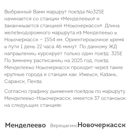
Выбранный Вами маршрут поезда №325Е
начинается со станции «Менделеево» и
заканчивается станцией «Новочеркасск». Длина
железнодорожного маршрута из Менделеево в
Новочеркасск — 1554 км. Ориентировочное время
в пути 1 день 22 часа 46 минут. По данному ЖД
направлению курсирует только один поезд: 325Е
По зимнему расписанию на 2025 год, поезд
Менделеево Новочеркасск проходит через такие
крупные города и станции как: Ижевск, Казань,
Саранск, Пенза.
Согласно графику движения поездов по маршруту
Менделеево-Новочеркасск, имеется 37 остановок
на следующих станциях:
Новочеркасск
Менделеево
Верещагино
Кез
Чепца
И