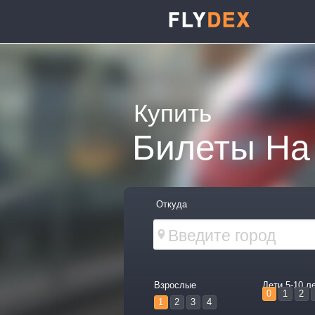
Купить
Билеты На 
Откуда
Взрослые
Дети 5-10 л
0
1
2
1
2
3
4