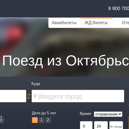
8 800 70
Авиабилеты
ЖД билеты
От
Поезд из Октябрьс
Куда
Дети до 5 лет
Время
ет
0
1
2
3