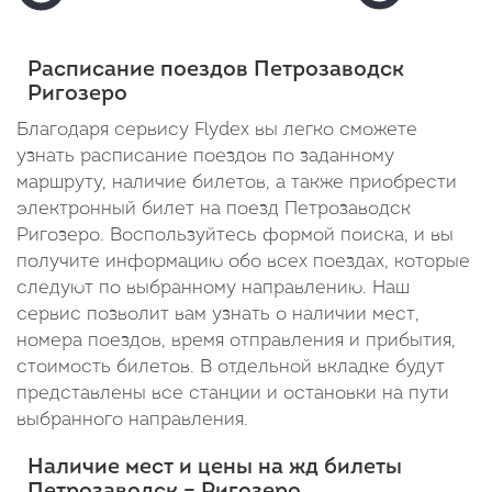
Отправление: 13:55
Отправление: 14:24
Прибытие:
Отп
Пасс
Cтоянка: 9 мин
Cтоянка: 9 мин
Cтоя
18:34
Отправление:
В пути: 53 минуты
В пути: 1 час 30 ми
В пу
Расписание поездов Петрозаводск
В
12:53
Ригозеро
пути:
Благодаря сервису Flydex вы легко сможете
узнать расписание поездов по заданному
5
маршруту, наличие билетов, а также приобрести
часов
электронный билет на поезд Петрозаводск
41
Ригозеро. Воспользуйтесь формой поиска, и вы
получите информацию обо всех поездах, которые
минута
следуют по выбранному направлению. Наш
сервис позволит вам узнать о наличии мест,
номера поездов, время отправления и прибытия,
стоимость билетов. В отдельной вкладке будут
представлены все станции и остановки на пути
выбранного направления.
Наличие мест и цены на жд билеты