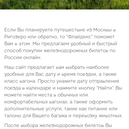
14
15
16
17
18
19
20
21
22
23
24
25
26
27
28
29
30
Если Вы планируете путешествие из Москвы в
Ригозеро или обратно, то "Флайдекс" поможет
Октябрь
Вам в этом. Мы предлагаем удобный и быстрый
2026
способ покупки железнодорожных билетов по
России онлайн.
Пн
Вт
Ср
Чт
Пт
Сб
Вс
Наш сайт предлагает вам выбрать наиболее
1
2
3
4
удобные для Вас дату и время поездки, а также
5
6
7
8
9
10
11
класс вагона. Просто укажите дату отправления
поезда в календаре и нажмите кнопку "Найти". Вы
12
13
14
15
16
17
18
можете найти места в обычных или
19
20
21
22
23
24
25
комфортабельных вагонах, а также оформить
26
27
28
29
30
31
дополнительные услуги, такие как питание или
талоны для Вашего багажа и перевозку животных.
После выбора железнодорожных билетов Вы