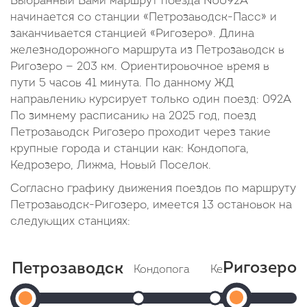
Выбранный Вами маршрут поезда №092А
начинается со станции «Петрозаводск-Пасс» и
заканчивается станцией «Ригозеро». Длина
железнодорожного маршрута из Петрозаводск в
Ригозеро — 203 км. Ориентировочное время в
пути 5 часов 41 минута. По данному ЖД
направлению курсирует только один поезд: 092А
По зимнему расписанию на 2025 год, поезд
Петрозаводск Ригозеро проходит через такие
крупные города и станции как: Кондопога,
Кедрозеро, Лижма, Новый Поселок.
Согласно графику движения поездов по маршруту
Петрозаводск-Ригозеро, имеется 13 остановок на
следующих станциях:
Ригозеро
Петрозаводск
Кондопога
Кедрозеро
Ли
Ригоз
Петрозаводск-
Прибытие: 13:46
Прибытие: 14:23