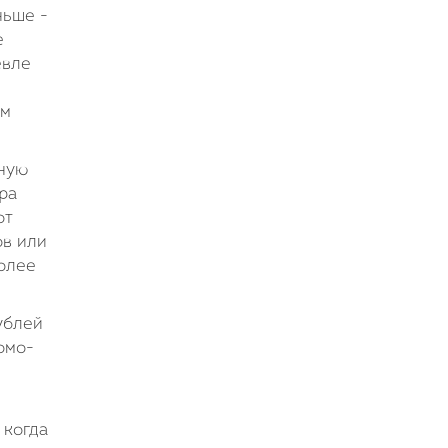
ньше -
е
евле
ем
зную
ра
от
ов или
олее
ублей
омо-
 когда