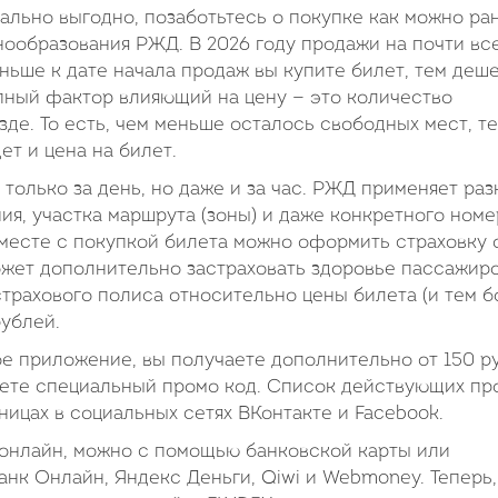
ально выгодно, позаботьтесь о покупке как можно ра
ообразования РЖД. В 2026 году продажи на почти вс
аньше к дате начала продаж вы купите билет, тем деш
упный фактор влияющий на цену — это количество
де. То есть, чем меньше осталось свободных мест, т
ет и цена на билет.
 только за день, но даже и за час. РЖД применяет ра
ия, участка маршрута (зоны) и даже конкретного номе
месте с покупкой билета можно оформить страховку 
может дополнительно застраховать здоровье пассажир
трахового полиса относительно цены билета (и тем б
рублей.
ое приложение, вы получаете дополнительно от 150 р
дете специальный промо код. Список действующих пр
ницах в социальных сетях ВКонтакте и Facebook.
 онлайн, можно с помощью банковской карты или
нк Онлайн, Яндекс Деньги, Qiwi и Webmoney. Теперь,