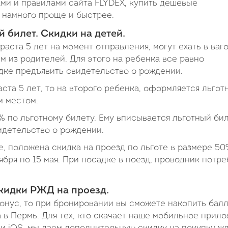
ми и правилами сайта FLYDEX, купить дешевые
 намного проще и быстрее.
й билет. Скидки на детей.
аста 5 лет на момент отправления, могут ехать в ваг
м из родителей. Для этого на ребенка все равно
дке предъявить свидетельство о рождении.
аста 5 лет, то на второго ребенка, оформляется льгот
м местом.
% по льготному билету. Ему вписывается льготный бил
идетельство о рождении.
е, положена скидка на проезд по льготе в размере 50
ября по 15 мая. При посадке в поезд, проводник потре
кидки РЖД на проезд.
онус, то при бронировании вы сможете накопить бал
а в Пермь. Для тех, кто скачает наше мобильное прил