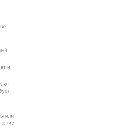
оне
ный
ет и
% от
бует
лы или
ожение