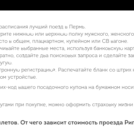
расписания лучший поезд в Пермь.
ерите нижнюю или верхнюю полку мужского, женского
то в общем, плацкартном, купейном или СВ вагоне.
чивайте выбранные места, используя банковскую карт
ратно, создайте два поисковых запроса и сделайте за
угую.
ронную регистрацию». Распечатайте бланк со штрих
ом устройстве.
рих-код вашего посадочного купона на бумажном нос
гами при покупке, можно оформить страховку жизни
етов. От чего зависит стоимость проезда Ри