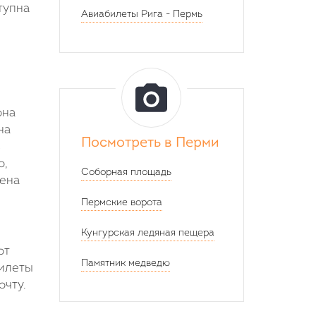
тупна
Авиабилеты
Рига
-
Пермь
она
на
Посмотреть в Перми
в
о,
Соборная площадь
лена
Пермские ворота
Кунгурская ледяная пещера
от
Памятник медведю
билеты
очту.