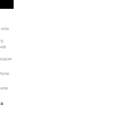
 или
у.
каз
 кодом
ителе
 или
га