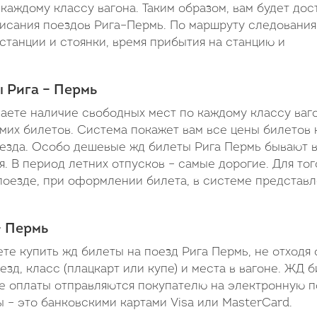
каждому классу вагона. Таким образом, вам будет дос
исания поездов Рига–Пермь. По маршруту следования
станции и стоянки, время прибытия на станцию и
ы Рига – Пермь
наете наличие свободных мест по каждому классу ваг
амих билетов. Система покажет вам все цены билетов 
поезда. Особо дешевые жд билеты Рига Пермь бывают 
. В период летних отпусков – самые дорогие. Для тог
поезде, при оформлении билета, в системе представ
– Пермь
ете купить жд билеты на поезд Рига Пермь, не отходя 
д, класс (плацкарт или купе) и места в вагоне. ЖД 
е оплаты отправляются покупателю на электронную п
– это банковскими картами Visa или MasterCard.