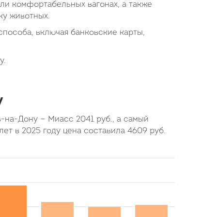
или комфортабельных вагонах, а также
ку животных.
пособа, включая банковские карты,
у.
у
ов-на-Дону — Миасс
2041
руб.
, а самый
лет в 2025 году цена составила
4609
руб.