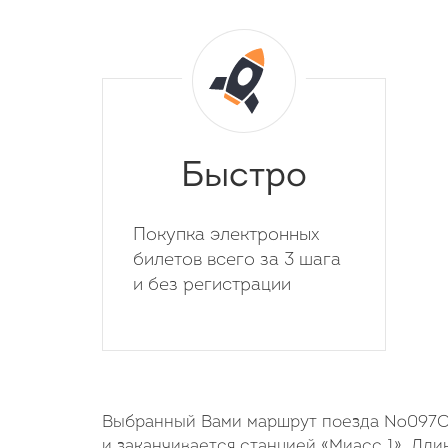
Быстро
Покупка электронных
билетов всего за 3 шага
и без регистрации
Выбранный Вами маршрут поезда №097С н
и заканчивается станцией «Миасс 1». Дл