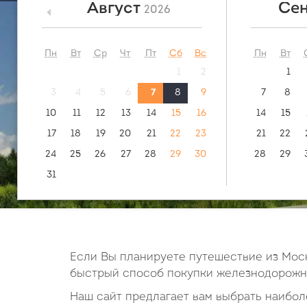
Август
Сен
2026
<
посмотреть:
обратн
маршрут
Миасс - Р
Пн
Вт
Ср
Чт
Пт
Сб
Вс
Пн
Вт
1
2
1
3
4
5
6
7
8
9
7
8
10
11
12
13
14
15
16
14
15
17
18
19
20
21
22
23
21
22
24
25
26
27
28
29
30
28
29
31
Если Вы планируете путешествие из Моск
быстрый способ покупки железнодорожны
Наш сайт предлагает вам выбрать наиболе