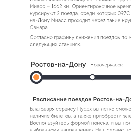
Миасс — 1662 км. Ориентировочное время
курсируют 2 поезда, среди которых 097С
на-Дону Миасс проходит через такие круп
Самара.
Согласно графику движения поездов по м
следующих станциях:
Ростов-на-Дону
Новочеркасск
Ростов-
Прибытие: 00:2
Отправление: 00:2
на-
Cтоянка: 2 мин
Дону
В пути: 55 минут
Расписание поездов Ростов-на-Д
(Ростов-
Благодаря сервису Flydex вы легко смож
Главный)
наличие билетов, а также приобрести эл
Воспользуйтесь формой поиска, и вы по
Отправление:
выбранному направлению. Наш сервис поз