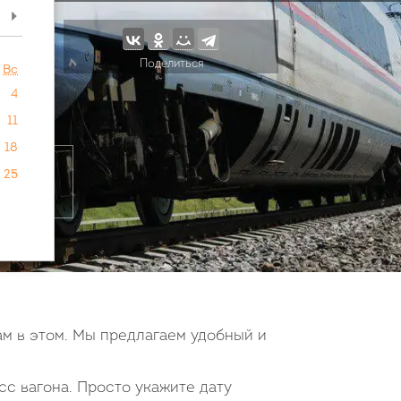
>
Поделиться
Вс
4
11
18
25
ам в этом. Мы предлагаем удобный и
сс вагона. Просто укажите дату