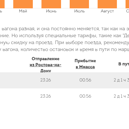
вагона разная, и она постоянно меняется, так как на 
ие. Но используя специальные тарифы, такие как "Де
ую скидку на проезд. При выборе поезда, рекоменду
 вагона, количество остановок и время в пути по мар
Отправление
Прибытие
В пу
из Ростова-на-
в Миасса
Дону
23:26
00:56
2 д
1 ч
23:26
00:56
2 д
1 ч