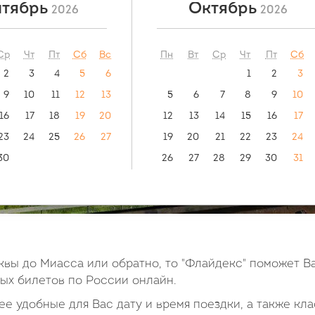
тябрь
Октябрь
2026
2026
ый маршрут:
видео инструкция:
как купить билет?
остов-на-Дону
Ср
Чт
Пт
Сб
Вс
Пн
Вт
Ср
Чт
Пт
Сб
2
3
4
5
6
1
2
3
9
10
11
12
13
5
6
7
8
9
10
16
17
18
19
20
12
13
14
15
16
17
23
24
25
26
27
19
20
21
22
23
24
30
26
27
28
29
30
31
вы до Миасса или обратно, то "Флайдекс" поможет В
х билетов по России онлайн.
е удобные для Вас дату и время поездки, а также кла