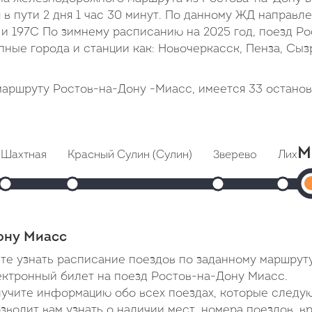
 в пути 2 дня 1 час 30 минут. По данному ЖД направл
 и 197С По зимнему расписанию на 2025 год, поезд Ро
ные города и станции как: Новочеркасск, Пенза, Сыз
аршруту Ростов-на-Дону -Миасс, имеется 33 останов
М
Шахтная
Красный Сулин (Сулин)
Зверево
Лихов
1
Прибытие: 00:59
Прибытие: 01:29
Прибытие: 01:51
При
3
Отправление: 01:01
Отправление: 01:31
Отправление: 01:53
Отправ
1
Cтоянка: 2 мин
Cтоянка: 2 мин
Cтоянка: 2 мин
Cтоянк
П
В пути: 1 час 33 минуты
В пути: 2 часа 3 минуты
В пути: 2 часа 25 м
В пути:
ону Миасс
00
ете узнать расписание поездов по заданному маршруту
В
ектронный билет на поезд Ростов-на-Дону Миасс.
лучите информацию обо всех поездах, которые следу
пу
волит вам узнать о наличии мест, номера поездов, в