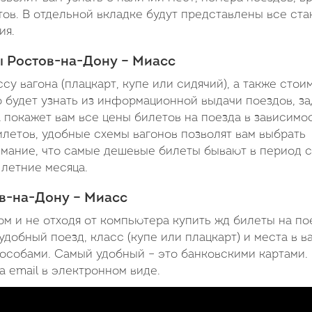
2
тов. В отдельной вкладке будут представлены все ста
д
ия.
1
ы Ростов-на-Дону – Миасс
ч
у вагона (плацкарт, купе или сидячий), а также стои
3
 будет узнать из информационной выдачи поездов, за
 покажет вам все цены билетов на поезда в зависимо
м
илетов, удобные схемы вагонов позволят вам выбрать
мание, что самые дешевые билеты бывают в период с
 летние месяца.
ов-на-Дону – Миасс
м и не отходя от компьютера купить жд билеты на по
обный поезд, класс (купе или плацкарт) и места в ва
особами. Самый удобный – это банковскими картами.
 email в электронном виде.