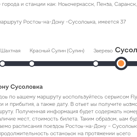
города и станции как: Новочеркасск, Пенза, Саранск,
маршруту Ростов-на-Дону -Сусоловка, имеется 37
Сусол
Шахтная
Красный Сулин (Сулин)
Зверево
Лихов
С
00
Прибытие: 07:46
Прибытие: 08:21
Прибытие: 08:4
При
2
Отправление: 07:48
Отправление: 08:23
Отправление: 08:4
Прибы
Отправ
Cтоянка: 2 мин
Cтоянка: 2 мин
Cтоянка: 2 мин
Cтоянк
06:10
ута
В пути: 1 час 47 минут
В пути: 2 часа 22 минуты
В пути: 2 часа 44 м
В пути:
ону Сусоловка
В
ов по вашему маршруту воспользуйтесь сервисом Fly
пути:
 и прибытия, а также дату. В ответ вы получите воз
шруту. Полученная информация будет содержать номе
2
аличие мест, стоимость билета. Таким образом, вам бу
дня
аемо расписания поездов Ростов-на-Дону – Сусоловк
11
 продолжительность остановок на протяжении всего