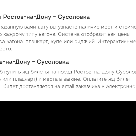
минут
ы Ростов-на-Дону – Сусоловка
азанную вами дату вы узнаете наличие мест и стоим
 каждому типу вагона. Система отобразит вам цены
са вагона: плацкарт, купе или сидячий. Интерактивны
есто.
ов-на-Дону – Сусоловка
б купить жд билеты на поезд Ростов-на-Дону Сусолов
 или плацкарт) и места в вагоне. Оплатите жд билет
 билет доставляется на email заказчика в электронн