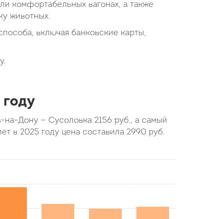
или комфортабельных вагонах, а также
ку животных.
пособа, включая банковские карты,
у.
 году
ов-на-Дону — Сусоловка
2156
руб.
, а самый
лет в 2025 году цена составила
2990
руб.