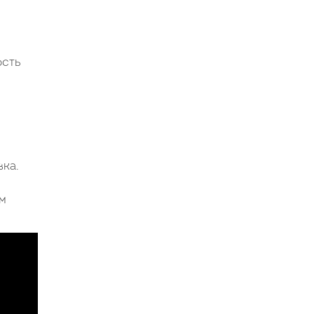
ость
е
ка.
ом