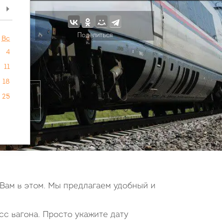
>
Поделиться
Вс
4
11
18
25
Вам в этом. Мы предлагаем удобный и
сс вагона. Просто укажите дату