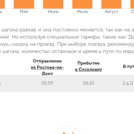
вагона разная, и она постоянно меняется, так как на 
ие. Но используя специальные тарифы, такие как "Де
ую скидку на проезд. При выборе поезда, рекоменду
 вагона, количество остановок и время в пути по мар
Отправление
Прибытие
В пу
из Ростова-на-
в Сусоловку
Дону
а
05:59
06:10
2 д
11