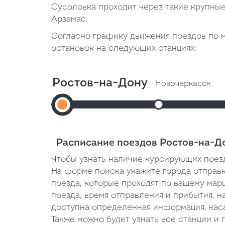
Сусоловка проходит через такие крупные 
Арзамас.
Согласно графику движения поездов по 
остановок на следующих станциях:
Ростов-на-Дону
Новочеркасск
Ростов-
Прибытие: 07:
Отправление: 07:0
на-
Cтоянка: 2 мин
Дону
В пути: 1 час 1 мин
Расписание поездов Ростов-на-Д
(Ростов-
Чтобы узнать наличие курсирующих поезд
Главный)
На форме поиска укажите города отправки
поезда, которые проходят по вашему мар
Отправление:
поезда, время отправления и прибытия, н
05:59
доступна определенная информация, кас
Также можно будет узнать все станции и