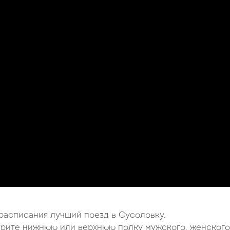
расписания лучший поезд в Сусоловку.
ерите нижнюю или верхнюю полку мужского, женского