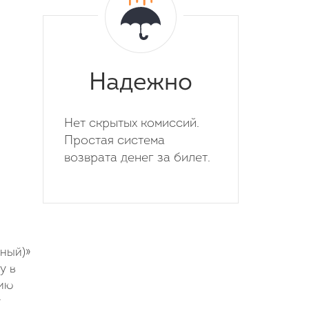
Надежно
Нет скрытых комиссий.
Простая система
возврата денег за билет.
ный)»
у в
нию
у