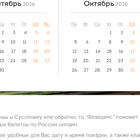
тябрь
Октябрь
2026
2026
ый маршрут:
видео инструкция:
как купить билет?
 Ростов-на-Дону
Ср
Чт
Пт
Сб
Вс
Пн
Вт
Ср
Чт
Пт
Сб
2
3
4
5
6
1
2
3
9
10
11
12
13
5
6
7
8
9
10
16
17
18
19
20
12
13
14
15
16
17
23
24
25
26
27
19
20
21
22
23
24
30
26
27
28
29
30
31
вы в Сусоловку или обратно, то "Флайдекс" поможет 
х билетов по России онлайн.
е удобные для Вас дату и время поездки, а также кла