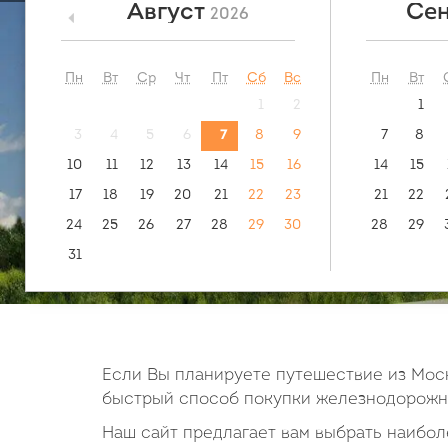
Август
Сен
2026
<
посмотреть:
обратн
маршрут
Сусоловка -
Пн
Вт
Ср
Чт
Пт
Сб
Вс
Пн
Вт
1
2
1
3
4
5
6
7
8
9
7
8
10
11
12
13
14
15
16
14
15
17
18
19
20
21
22
23
21
22
24
25
26
27
28
29
30
28
29
31
Если Вы планируете путешествие из Моск
быстрый способ покупки железнодорожны
Наш сайт предлагает вам выбрать наиболе