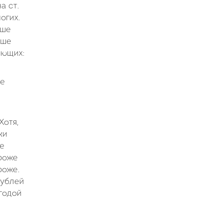
а ст.
огих.
ьше
ьше
яющих:
же
Хотя,
ки
не
ороже
роже.
рублей
годой