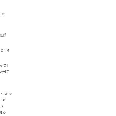
оне
ный
ет и
% от
бует
лы или
ное
на
я о