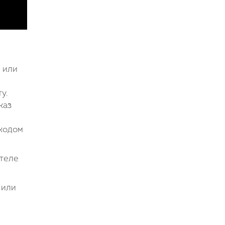
 или
у.
каз
 кодом
ителе
 или