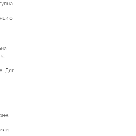
тупна
анцию
она
на
е. Для
оне.
 или