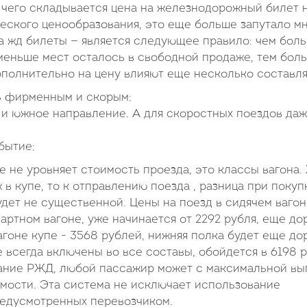
 чего складывается цена на железнодорожный билет н
ского ценообразования, это еще больше запутало мн
 жд билеты — является следующее правило: чем бол
меньше мест осталось в свободной продаже, тем бол
Дополнительно на цену влияют еще несколько составл
ть фирменным и скорым;
 и южное направление. А для скоростных поездов да
бытие;
не уровняет стоимость проезда, это классы вагона. 
 в купе, то к отправлению поезда , разница при покуп
удет не существенной. Цены на поезд в сидячем ваго
картном вагоне, уже начинается от 2292 рубля, еще д
вагоне купе - 3568 рублей, нижняя полка будет еще до
е всегда включены во все составы, обойдется в 6198 
вание РЖД, любой пассажир может с максимальной вы
мости. Эта система не исключает использование
редусмотренных перевозчиком.