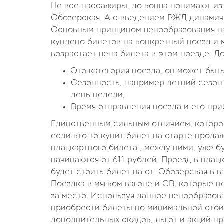
Не все пассажиры, до конца понимают из
Обозерская. А с введением РЖД динамиче
Основным принципом ценообразования на
куплено билетов на конкретный поезд и 
возрастает цена билета в этом поезде. 
Это категория поезда, он может бы
Сезонность, например летний сезон
день недели;
Время отправления поезда и его при
Единственным сильным отличием, которое 
если кто то купит билет на старте продаж
плацкартного билета , между ними, уже б
начинаются от 611 рублей. Проезд в плац
будет стоить билет на ст. Обозерская в 
Поездка в мягком вагоне и СВ, которые н
за место. Используя данное ценообразо
приобрести билеты по минимальной стои
дополнительных скидок, льгот и акций п