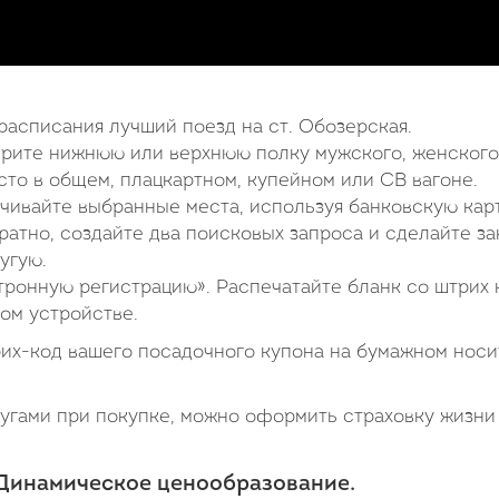
расписания лучший поезд на ст. Обозерская.
ерите нижнюю или верхнюю полку мужского, женского
то в общем, плацкартном, купейном или СВ вагоне.
чивайте выбранные места, используя банковскую карт
ратно, создайте два поисковых запроса и сделайте за
угую.
ронную регистрацию». Распечатайте бланк со штрих
ом устройстве.
рих-код вашего посадочного купона на бумажном нос
гами при покупке, можно оформить страховку жизни
. Динамическое ценообразование.