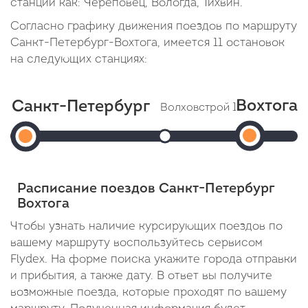
станции как: Череповец, Вологда, Тихвин.
Согласно графику движения поездов по маршруту
Санкт-Петербург-Вохтога, имеется 11 остановок
на следующих станциях:
Вохтога
Санкт-Петербург
Волховстрой 1
Тихвин
Вохт
Санкт-
Прибытие: 18:43
Прибыт
Отправление: 18:52
Прибытие
Отправлен
Петербург
Cтоянка: 9 мин
Cтоянка: 
05:28
(Ладожский
В пути: 1 час 58 минут
В пути: 3 
Расписание поездов Санкт-Петербург
В
вокзал)
Вохтога
пути:
Отправление:
Чтобы узнать наличие курсирующих поездов по
вашему маршруту воспользуйтесь сервисом
12
16:45
Flydex. На форме поиска укажите города отправки
часов
и прибытия, а также дату. В ответ вы получите
43
возможные поезда, которые проходят по вашему