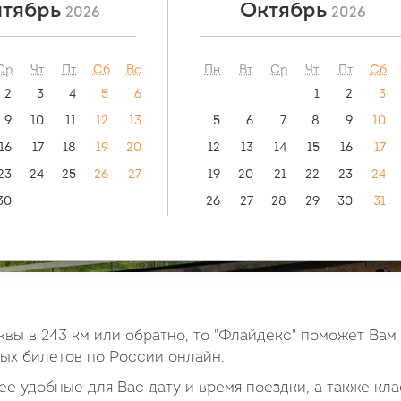
тябрь
Октябрь
2026
2026
ый маршрут:
видео инструкция:
 - Вологда
как купить билет?
Ср
Чт
Пт
Сб
Вс
Пн
Вт
Ср
Чт
Пт
Сб
2
3
4
5
6
1
2
3
9
10
11
12
13
5
6
7
8
9
10
16
17
18
19
20
12
13
14
15
16
17
23
24
25
26
27
19
20
21
22
23
24
30
26
27
28
29
30
31
вы в 243 км или обратно, то "Флайдекс" поможет Вам
х билетов по России онлайн.
е удобные для Вас дату и время поездки, а также кла