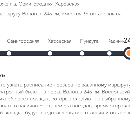
рженга, Семигородняя, Харовская.
аршруту Вологда-243 км, имеется 36 остановок на
2
Семигородняя
Харовская
Пундуга
Кадников
: 15:39
Прибытие: 16:00
Прибытие: 16:16
Прибытие: 16:37
Прибыти
: 15:41
Отправление: 16:02
Отправление: 16:18
Отправление: 16:39
Отправлени
к
мин
Cтоянка: 2 мин
Cтоянка: 2 мин
Cтоянка: 2 мин
Cтоянка: 2
Пр
минут
В пути: 1 час 20 минут
В пути: 1 час 36 минут
В пути: 1 час 57 минут
В пути: 2 ч
км
04
ете узнать расписание поездов по заданному маршруту
В
ектронный билет на поезд Вологда 243 км. Воспользу
ию обо всех поездах, которые следуют по выбранном
пу
знать о наличии мест, номера поездов, время отправл
13
ой вкладке будут представлены все станции и останов
ча
5