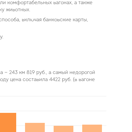
или комфортабельных вагонах, а также
ку животных.
пособа, включая банковские карты,
у.
да — 243 км
819
руб.
, а самый недорогой
году цена составила
4422
руб.
(в вагоне