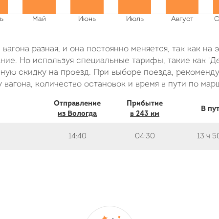
вагона разная, и она постоянно меняется, так как на 
ие. Но используя специальные тарифы, такие как "Де
ую скидку на проезд. При выборе поезда, рекоменду
 вагона, количество остановок и время в пути по мар
Отправление
Прибытие
В пу
из Вологда
в 243 км
14:40
04:30
13 ч
5