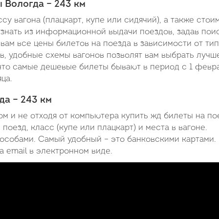
 Вологда – 243 км
ми
у вагона (плацкарт, купе или сидячий), а также стои
узнать из информационной выдачи поездов, задав пои
вам все цены билетов на поезда в зависимости от ти
в, удобные схемы вагонов позволят вам выбрать лучш
что самые дешевые билеты бывают в период с 1 февр
ца.
да – 243 км
м и не отходя от компьютера купить жд билеты на по
поезд, класс (купе или плацкарт) и места в вагоне.
особами. Самый удобный – это банковскими картами.
 email в электронном виде.