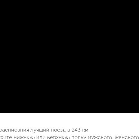
расписания лучший поезд в 243 км.
ерите нижнюю или верхнюю полку мужского, женского