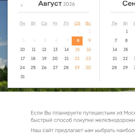
Август
Сен
2026
<
посмотреть:
обратн
243 км
маршрут
Пн
Вт
Ср
Чт
Пт
Сб
Вс
Пн
Вт
1
2
1
3
4
5
6
7
8
9
7
8
10
11
12
13
14
15
16
14
15
17
18
19
20
21
22
23
21
22
24
25
26
27
28
29
30
28
29
31
Если Вы планируете путешествие из Моск
быстрый способ покупки железнодорожны
Наш сайт предлагает вам выбрать наиболе