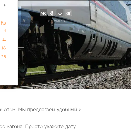
>
Поделиться
Вс
4
11
18
25
 в этом. Мы предлагаем удобный и
сс вагона. Просто укажите дату