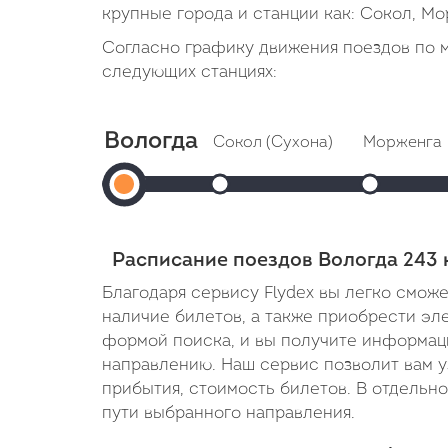
крупные города и станции как: Сокол, Мо
Согласно графику движения поездов по м
следующих станциях:
Вологда
Сокол (Сухона)
Морженга
Вологда
Прибытие: 15:18
Прибытие
Отправление: 15:20
Отправление
1
Cтоянка: 2 мин
Cтоянка: 2 
Отправление:
В пути: 38 минут
В пути: 59 
Расписание поездов Вологда 243 
14:40
Благодаря сервису Flydex вы легко смож
наличие билетов, а также приобрести эл
формой поиска, и вы получите информац
направлению. Наш сервис позволит вам у
прибытия, стоимость билетов. В отдельн
пути выбранного направления.