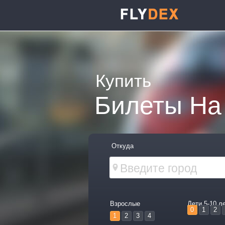
Купить
Билеты На
Откуда
Взрослые
Дети 5-10 л
0
1
2
1
2
3
4