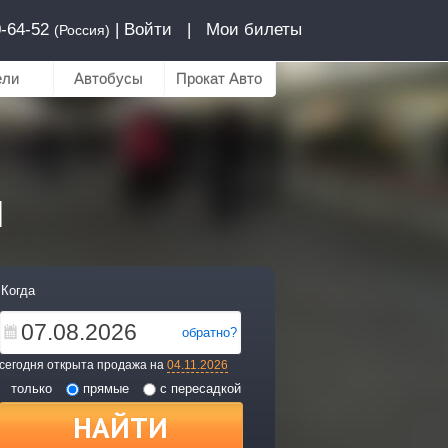
0-64-52
|
Войти
|
Мои билеты
(Россия)
ели
Автобусы
Прокат Авто
й
Когда
обратно?
сегодня открыта продажа на
04.11.2026
только
прямые
с пересадкой
НАЙТИ