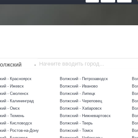
олжский
-
кий - Красноярск
Волжский - Петрозаводск
Во
кий - Ижевск
Волжский - Иваново
Во
кий - Смоленск
Волжский - Липецк
Во
кий - Калининград
Волжский - Череповец
Во
кий - Омск
Волжский - Хабаровск
Во
кий - Тюмень
Волжский - Нижневартовск
Во
кий - Кисловодск
Волжский - Тверь
Во
ий - Ростов-на-Дону
Волжский - Томск
Вол
кий - Белгород
Волжский - Чебоксары
Во