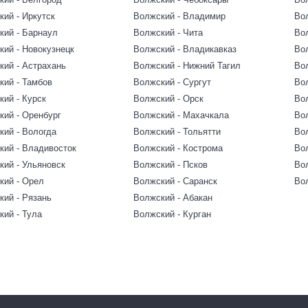
ий - Иркутск
Волжский - Владимир
Во
кий - Барнаул
Волжский - Чита
Во
кий - Новокузнецк
Волжский - Владикавказ
Во
кий - Астрахань
Волжский - Нижний Тагил
Вол
кий - Тамбов
Волжский - Сургут
Вол
кий - Курск
Волжский - Орск
Во
кий - Оренбург
Волжский - Махачкала
Во
кий - Вологда
Волжский - Тольятти
Во
кий - Владивосток
Волжский - Кострома
Во
кий - Ульяновск
Волжский - Псков
Во
кий - Орел
Волжский - Саранск
Во
кий - Рязань
Волжский - Абакан
кий - Тула
Волжский - Курган