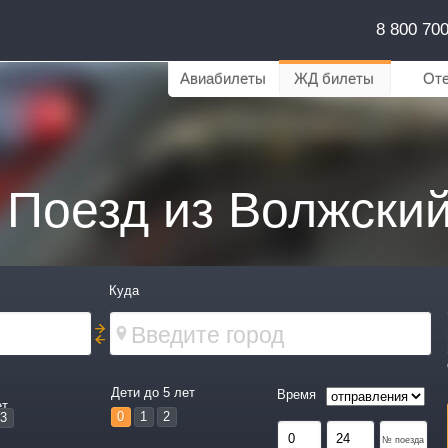
8 800 70
Авиабилеты
ЖД билеты
От
 Поезд из Волжски
Куда
Дети до 5 лет
Время
ет
0
1
2
3