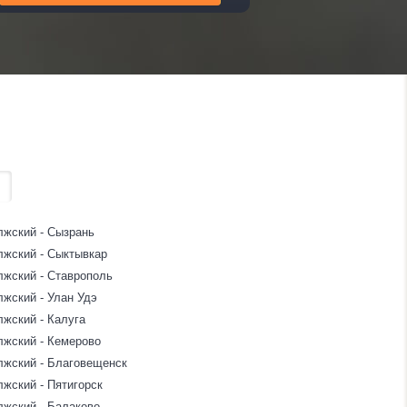
лжский - Сызрань
лжский - Сыктывкар
лжский - Ставрополь
лжский - Улан Удэ
лжский - Калуга
лжский - Кемерово
лжский - Благовещенск
жский - Пятигорск
лжский - Балаково