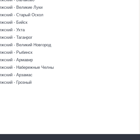
лжский - Великие Луки
лжский - Старый Оскол
лжский - Бийск
жский - Ухта
жский - Таганрог
лжский - Великий Новгород
лжский - Рыбинск
лжский - Армавир
лжский - Набережные Челны
лжский - Арзамас
лжский - Грозный