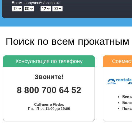
Время получения/возврата:
—
Поиск по всем прокатным 
Консультация по телефону
Совмест
Звоните!
8 800 700 64 52
Все 
Боле
Call-центр Flydex
Поис
Пн. - Пт. с 11:00 до 19:00