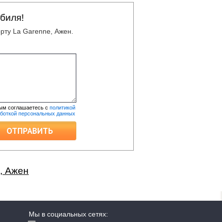
биля!
рту La Garenne, Ажен.
ым соглашаетесь с
политикой
аботкой персональных данных
ОТПРАВИТЬ
, Ажен
Мы в социальных сетях: