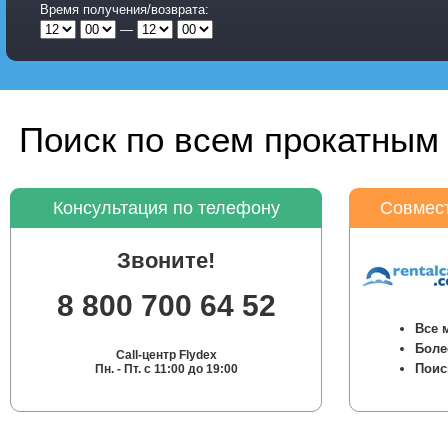
Время получения/возврата:
—
Поиск по всем прокатным 
Консультация по телефону
Совмест
Звоните!
8 800 700 64 52
Все 
Боле
Call-центр Flydex
Поис
Пн. - Пт. с 11:00 до 19:00